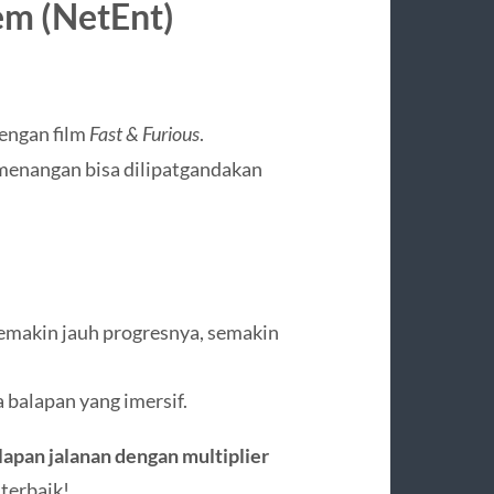
em (NetEnt)
dengan film
Fast & Furious
.
emenangan bisa dilipatgandakan
emakin jauh progresnya, semakin
a balapan yang imersif.
lapan jalanan dengan multiplier
 terbaik!