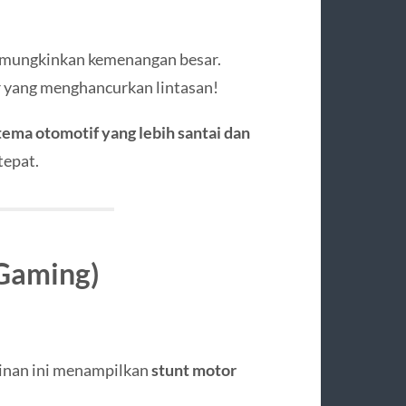
emungkinkan kemenangan besar.
r yang menghancurkan lintasan!
tema otomotif yang lebih santai dan
tepat.
 Gaming)
inan ini menampilkan
stunt motor