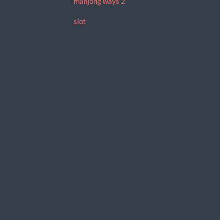
mahjong ways 2
slot