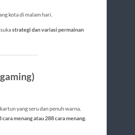
ang kota di malam hari.
g suka
strategi dan variasi permainan
ogaming)
kartun yang seru dan penuh warna.
 cara menang atau 288 cara menang
.