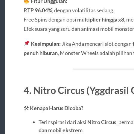
Fitur Unggulan:
RTP
96.04%
, dengan volatilitas sedang.
Free Spins dengan opsi
multiplier hingga x8
, m
Efek suara yang seru dan animasi mobil monste
Kesimpulan:
Jika Anda mencari slot dengan
penuh hiburan
, Monster Wheels adalah pilihan 
4. Nitro Circus (Yggdrasil
🛠
Kenapa Harus Dicoba?
Terinspirasi dari aksi
Nitro Circus
, perma
dan mobil ekstrem
.