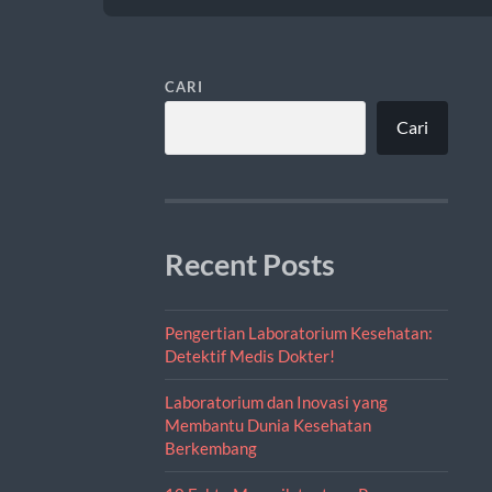
CARI
Cari
Recent Posts
Pengertian Laboratorium Kesehatan:
Detektif Medis Dokter!
Laboratorium dan Inovasi yang
Membantu Dunia Kesehatan
Berkembang