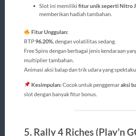
Slot ini memiliki
fitur unik seperti Nitro
memberikan hadiah tambahan.
Fitur Unggulan:
RTP
96.20%
, dengan volatilitas sedang.
Free Spins dengan berbagai jenis kendaraan ya
multiplier tambahan.
Animasi aksi balap dan trik udara yang spektaku
Kesimpulan:
Cocok untuk penggemar
aksi b
slot dengan banyak fitur bonus.
5. Rally 4 Riches (Play’n 