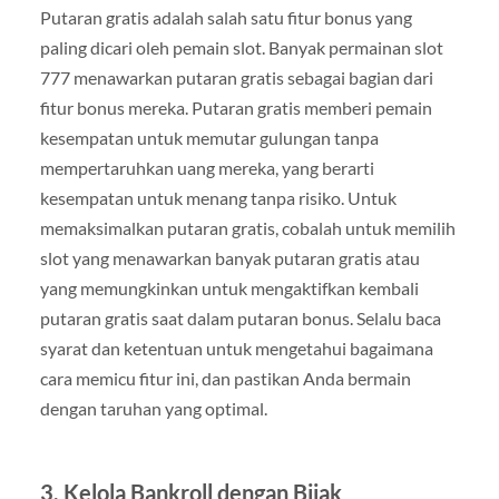
Putaran gratis adalah salah satu fitur bonus yang
paling dicari oleh pemain slot. Banyak permainan slot
777 menawarkan putaran gratis sebagai bagian dari
fitur bonus mereka. Putaran gratis memberi pemain
kesempatan untuk memutar gulungan tanpa
mempertaruhkan uang mereka, yang berarti
kesempatan untuk menang tanpa risiko. Untuk
memaksimalkan putaran gratis, cobalah untuk memilih
slot yang menawarkan banyak putaran gratis atau
yang memungkinkan untuk mengaktifkan kembali
putaran gratis saat dalam putaran bonus. Selalu baca
syarat dan ketentuan untuk mengetahui bagaimana
cara memicu fitur ini, dan pastikan Anda bermain
dengan taruhan yang optimal.
3.
Kelola Bankroll dengan Bijak