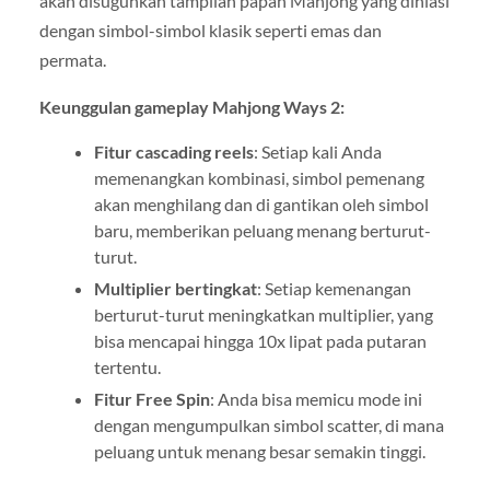
akan disuguhkan tampilan papan Mahjong yang dihiasi
dengan simbol-simbol klasik seperti emas dan
permata.
Keunggulan gameplay Mahjong Ways 2:
Fitur cascading reels
: Setiap kali Anda
memenangkan kombinasi, simbol pemenang
akan menghilang dan di gantikan oleh simbol
baru, memberikan peluang menang berturut-
turut.
Multiplier bertingkat
: Setiap kemenangan
berturut-turut meningkatkan multiplier, yang
bisa mencapai hingga 10x lipat pada putaran
tertentu.
Fitur Free Spin
: Anda bisa memicu mode ini
dengan mengumpulkan simbol scatter, di mana
peluang untuk menang besar semakin tinggi.