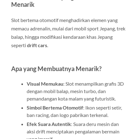
Menarik
Slot bertema otomotif menghadirkan elemen yang
memacu adrenalin, mulai dari mobil sport Jepang, trek
balap, hingga modifikasi kendaraan khas Jepang
seperti
drift cars
.
Apa yang Membuatnya Menarik?
Visual Memukau
: Slot menampilkan grafis 3D
dengan mobil balap, mesin turbo, dan
pemandangan kota malam yang futuristik.
Simbol Bertema Otomotif
: Ikon seperti setir,
ban racing, dan logo pabrikan terkenal.
Efek Suara Autentik
: Suara deru mesin dan
aksi drift menciptakan pengalaman bermain
yang imersif.