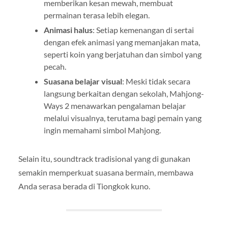
memberikan kesan mewah, membuat
permainan terasa lebih elegan.
Animasi halus
: Setiap kemenangan di sertai
dengan efek animasi yang memanjakan mata,
seperti koin yang berjatuhan dan simbol yang
pecah.
Suasana belajar visual
: Meski tidak secara
langsung berkaitan dengan sekolah, Mahjong-
Ways 2 menawarkan pengalaman belajar
melalui visualnya, terutama bagi pemain yang
ingin memahami simbol Mahjong.
Selain itu, soundtrack tradisional yang di gunakan
semakin memperkuat suasana bermain, membawa
Anda serasa berada di Tiongkok kuno.