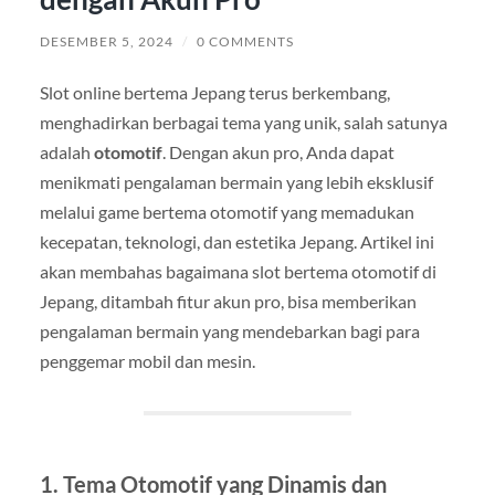
DESEMBER 5, 2024
/
0 COMMENTS
Slot online bertema Jepang terus berkembang,
menghadirkan berbagai tema yang unik, salah satunya
adalah
otomotif
. Dengan akun pro, Anda dapat
menikmati pengalaman bermain yang lebih eksklusif
melalui game bertema otomotif yang memadukan
kecepatan, teknologi, dan estetika Jepang. Artikel ini
akan membahas bagaimana slot bertema otomotif di
Jepang, ditambah fitur akun pro, bisa memberikan
pengalaman bermain yang mendebarkan bagi para
penggemar mobil dan mesin.
1.
Tema Otomotif yang Dinamis dan