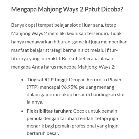
Mengapa Mahjong Ways 2 Patut Dicoba?
Banyak opsi tempat belajar slot di luar sana, tetapi
Mahjong Ways 2 memiliki keunikan tersendiri. Tidak
hanya menawarkan hiburan, game ini juga memberikan
manfaat belajar strategi bermain slot melalui fitur-
fiturnya yang interaktif. Berikut beberapa alasan
mengapa Anda harus mencoba Mahjong-Ways 2:
Tingkat RTP tinggi
: Dengan Return to Player
(RTP) mencapai 96.95%, peluang menang
dalam game ini cukup besar di bandingkan slot
lainnya.
Fleksibilitas taruhan
: Cocok untuk pemain
pemula dengan taruhan rendah, tetapi juga
menarik bagi pemain profesional yang ingin
bertaruh besar.