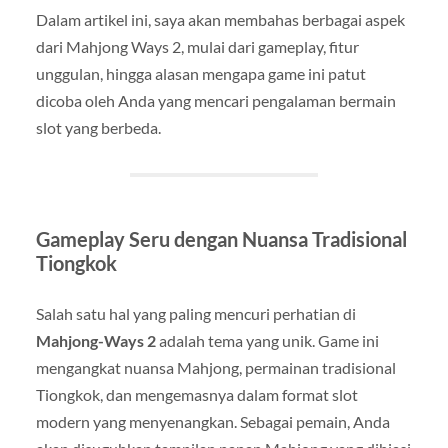
Dalam artikel ini, saya akan membahas berbagai aspek
dari Mahjong Ways 2, mulai dari gameplay, fitur
unggulan, hingga alasan mengapa game ini patut
dicoba oleh Anda yang mencari pengalaman bermain
slot yang berbeda.
Gameplay Seru dengan Nuansa Tradisional
Tiongkok
Salah satu hal yang paling mencuri perhatian di
Mahjong-Ways 2
adalah tema yang unik. Game ini
mengangkat nuansa Mahjong, permainan tradisional
Tiongkok, dan mengemasnya dalam format slot
modern yang menyenangkan. Sebagai pemain, Anda