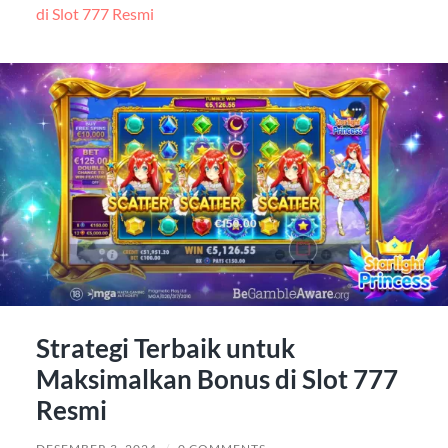
di Slot 777 Resmi
Strategi Terbaik untuk
Maksimalkan Bonus di Slot 777
Resmi