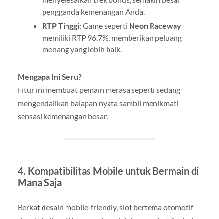
pengganda kemenangan Anda.
RTP Tinggi
: Game seperti
Neon Raceway
memiliki RTP 96.7%, memberikan peluang
menang yang lebih baik.
Mengapa Ini Seru?
Fitur ini membuat pemain merasa seperti sedang
mengendalikan balapan nyata sambil menikmati
sensasi kemenangan besar.
4.
Kompatibilitas Mobile untuk Bermain di
Mana Saja
Berkat desain mobile-friendly, slot bertema otomotif