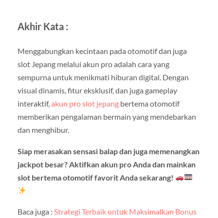
Akhir Kata :
Menggabungkan kecintaan pada otomotif dan juga
slot Jepang melalui akun pro adalah cara yang
sempurna untuk menikmati hiburan digital. Dengan
visual dinamis, fitur eksklusif, dan juga gameplay
interaktif,
akun pro slot jepang
bertema otomotif
memberikan pengalaman bermain yang mendebarkan
dan menghibur.
Siap merasakan sensasi balap dan juga memenangkan
jackpot besar? Aktifkan akun pro Anda dan mainkan
slot bertema otomotif favorit Anda sekarang!
Baca juga :
Strategi Terbaik untuk Maksimalkan Bonus