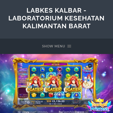
LABKES KALBAR -
LABORATORIUM KESEHATAN
KALIMANTAN BARAT
SHOW MENU