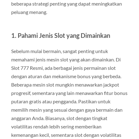
beberapa strategi penting yang dapat meningkatkan
peluang menang.
1.
Pahami Jenis Slot yang Dimainkan
Sebelum mulai bermain, sangat penting untuk
memahami jenis mesin slot yang akan dimainkan. Di
Slot 777 Resmi, ada berbagai jenis permainan slot
dengan aturan dan mekanisme bonus yang berbeda.
Beberapa mesin slot mungkin menawarkan jackpot
progresif, sementara yang lain menawarkan fitur bonus
putaran gratis atau pengganda. Pastikan untuk
memilih mesin yang sesuai dengan gaya bermain dan
anggaran Anda. Biasanya, slot dengan tingkat
volatilitas rendah lebih sering memberikan
kemenangan kecil, sementara slot dengan volatilitas