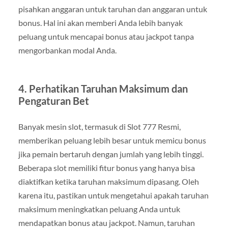
pisahkan anggaran untuk taruhan dan anggaran untuk
bonus. Hal ini akan memberi Anda lebih banyak
peluang untuk mencapai bonus atau jackpot tanpa
mengorbankan modal Anda.
4.
Perhatikan Taruhan Maksimum dan
Pengaturan Bet
Banyak mesin slot, termasuk di Slot 777 Resmi,
memberikan peluang lebih besar untuk memicu bonus
jika pemain bertaruh dengan jumlah yang lebih tinggi.
Beberapa slot memiliki fitur bonus yang hanya bisa
diaktifkan ketika taruhan maksimum dipasang. Oleh
karena itu, pastikan untuk mengetahui apakah taruhan
maksimum meningkatkan peluang Anda untuk
mendapatkan bonus atau jackpot. Namun, taruhan