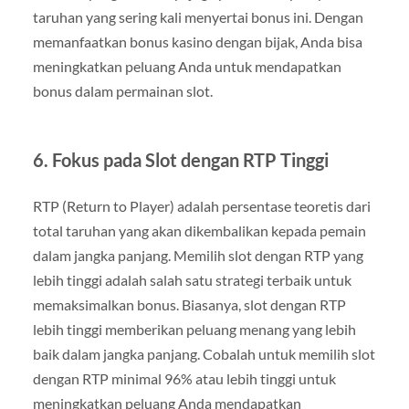
taruhan yang sering kali menyertai bonus ini. Dengan
memanfaatkan bonus kasino dengan bijak, Anda bisa
meningkatkan peluang Anda untuk mendapatkan
bonus dalam permainan slot.
6.
Fokus pada Slot dengan RTP Tinggi
RTP (Return to Player) adalah persentase teoretis dari
total taruhan yang akan dikembalikan kepada pemain
dalam jangka panjang. Memilih slot dengan RTP yang
lebih tinggi adalah salah satu strategi terbaik untuk
memaksimalkan bonus. Biasanya, slot dengan RTP
lebih tinggi memberikan peluang menang yang lebih
baik dalam jangka panjang. Cobalah untuk memilih slot
dengan RTP minimal 96% atau lebih tinggi untuk
meningkatkan peluang Anda mendapatkan