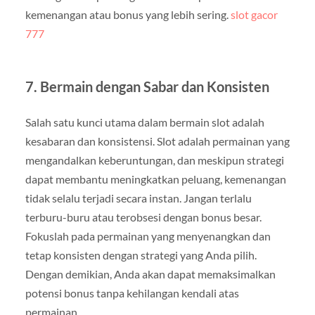
kemenangan atau bonus yang lebih sering.
slot gacor
777
7.
Bermain dengan Sabar dan Konsisten
Salah satu kunci utama dalam bermain slot adalah
kesabaran dan konsistensi. Slot adalah permainan yang
mengandalkan keberuntungan, dan meskipun strategi
dapat membantu meningkatkan peluang, kemenangan
tidak selalu terjadi secara instan. Jangan terlalu
terburu-buru atau terobsesi dengan bonus besar.
Fokuslah pada permainan yang menyenangkan dan
tetap konsisten dengan strategi yang Anda pilih.
Dengan demikian, Anda akan dapat memaksimalkan
potensi bonus tanpa kehilangan kendali atas
permainan.