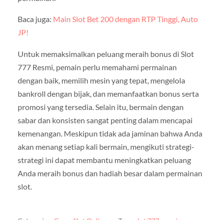
Baca juga:
Main Slot Bet 200 dengan RTP Tinggi, Auto
JP!
Untuk memaksimalkan peluang meraih bonus di Slot
777 Resmi, pemain perlu memahami permainan
dengan baik, memilih mesin yang tepat, mengelola
bankroll dengan bijak, dan memanfaatkan bonus serta
promosi yang tersedia. Selain itu, bermain dengan
sabar dan konsisten sangat penting dalam mencapai
kemenangan. Meskipun tidak ada jaminan bahwa Anda
akan menang setiap kali bermain, mengikuti strategi-
strategi ini dapat membantu meningkatkan peluang
Anda meraih bonus dan hadiah besar dalam permainan
slot.