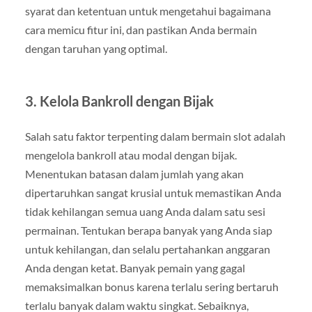
syarat dan ketentuan untuk mengetahui bagaimana
cara memicu fitur ini, dan pastikan Anda bermain
dengan taruhan yang optimal.
3.
Kelola Bankroll dengan Bijak
Salah satu faktor terpenting dalam bermain slot adalah
mengelola bankroll atau modal dengan bijak.
Menentukan batasan dalam jumlah yang akan
dipertaruhkan sangat krusial untuk memastikan Anda
tidak kehilangan semua uang Anda dalam satu sesi
permainan. Tentukan berapa banyak yang Anda siap
untuk kehilangan, dan selalu pertahankan anggaran
Anda dengan ketat. Banyak pemain yang gagal
memaksimalkan bonus karena terlalu sering bertaruh
terlalu banyak dalam waktu singkat. Sebaiknya,