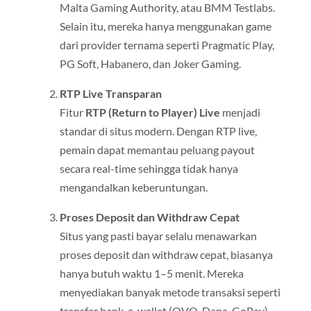
Malta Gaming Authority, atau BMM Testlabs.
Selain itu, mereka hanya menggunakan game
dari provider ternama seperti Pragmatic Play,
PG Soft, Habanero, dan Joker Gaming.
RTP Live Transparan
Fitur
RTP (Return to Player) Live
menjadi
standar di situs modern. Dengan RTP live,
pemain dapat memantau peluang payout
secara real-time sehingga tidak hanya
mengandalkan keberuntungan.
Proses Deposit dan Withdraw Cepat
Situs yang pasti bayar selalu menawarkan
proses deposit dan withdraw cepat, biasanya
hanya butuh waktu 1–5 menit. Mereka
menyediakan banyak metode transaksi seperti
transfer bank, e-wallet (OVO, Dana, GoPay),