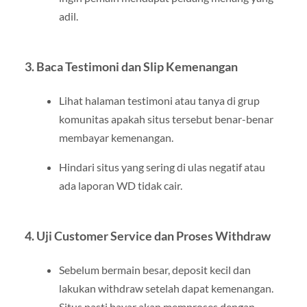
adil.
3.
Baca Testimoni dan Slip Kemenangan
Lihat halaman testimoni atau tanya di grup
komunitas apakah situs tersebut benar-benar
membayar kemenangan.
Hindari situs yang sering di ulas negatif atau
ada laporan WD tidak cair.
4.
Uji Customer Service dan Proses Withdraw
Sebelum bermain besar, deposit kecil dan
lakukan withdraw setelah dapat kemenangan.
Situs pasti bayar akan memproses dengan