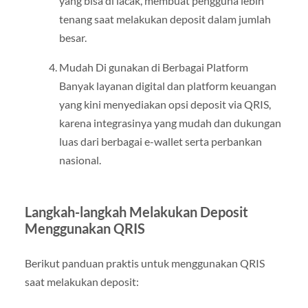
yang bisa di lacak, membuat pengguna lebih
tenang saat melakukan deposit dalam jumlah
besar.
Mudah Di gunakan di Berbagai Platform
Banyak layanan digital dan platform keuangan
yang kini menyediakan opsi deposit via QRIS,
karena integrasinya yang mudah dan dukungan
luas dari berbagai e-wallet serta perbankan
nasional.
Langkah-langkah Melakukan Deposit
Menggunakan QRIS
Berikut panduan praktis untuk menggunakan QRIS
saat melakukan deposit: