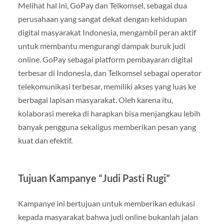
Melihat hal ini, GoPay dan Telkomsel, sebagai dua
perusahaan yang sangat dekat dengan kehidupan
digital masyarakat Indonesia, mengambil peran aktif
untuk membantu mengurangi dampak buruk judi
online. GoPay sebagai platform pembayaran digital
terbesar di Indonesia, dan Telkomsel sebagai operator
telekomunikasi terbesar, memiliki akses yang luas ke
berbagai lapisan masyarakat. Oleh karena itu,
kolaborasi mereka di harapkan bisa menjangkau lebih
banyak pengguna sekaligus memberikan pesan yang
kuat dan efektif.
Tujuan Kampanye “Judi Pasti Rugi”
Kampanye ini bertujuan untuk memberikan edukasi
kepada masyarakat bahwa judi online bukanlah jalan