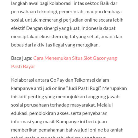
langkah awal bagi kolaborasi lintas sektor. Baik dari
perusahaan teknologi, pemerintah, maupun lembaga
sosial, untuk memerangi perjudian online secara lebih
efektif. Dengan sinergi yang kuat, Indonesia dapat
menciptakan ekosistem digital yang sehat, aman, dan
bebas dari aktivitas ilegal yang merugikan.
Baca juga:
Cara Menemukan Situs Slot Gacor yang
Pasti Bayar
Kolaborasi antara GoPay dan Telkomsel dalam
kampanye anti judi online “Judi Pasti Rugi”. Merupakan
inisiatif penting yang menunjukkan tanggung jawab
sosial perusahaan terhadap masyarakat. Melalui
edukasi, pemblokiran akses, serta penyebaran
informasi yang masif. Kampanye ini bertujuan
memberikan pemahaman bahwa judi online bukanlah
solusi, melainkan sebuah jebakan yang hanya