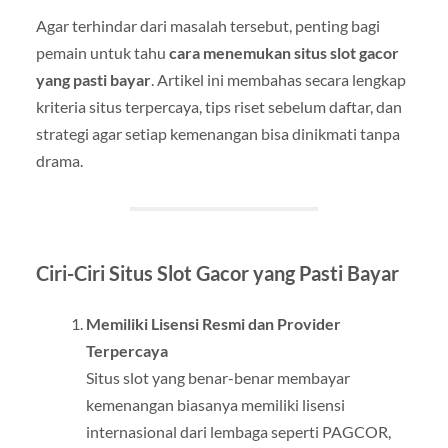
Agar terhindar dari masalah tersebut, penting bagi
pemain untuk tahu
cara menemukan situs slot gacor
yang pasti bayar
. Artikel ini membahas secara lengkap
kriteria situs terpercaya, tips riset sebelum daftar, dan
strategi agar setiap kemenangan bisa dinikmati tanpa
drama.
Ciri-Ciri Situs Slot Gacor yang Pasti Bayar
Memiliki Lisensi Resmi dan Provider
Terpercaya
Situs slot yang benar-benar membayar
kemenangan biasanya memiliki lisensi
internasional dari lembaga seperti PAGCOR,