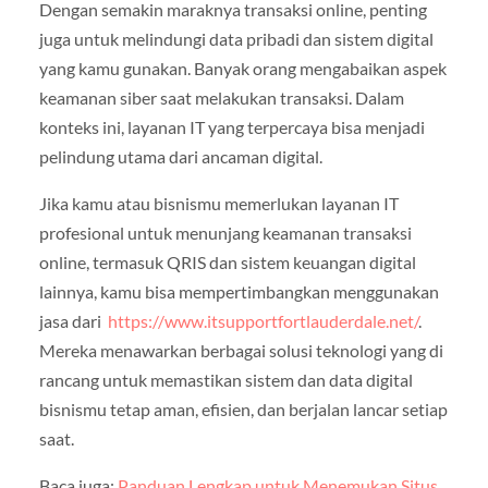
Dengan semakin maraknya transaksi online, penting
juga untuk melindungi data pribadi dan sistem digital
yang kamu gunakan. Banyak orang mengabaikan aspek
keamanan siber saat melakukan transaksi. Dalam
konteks ini, layanan IT yang terpercaya bisa menjadi
pelindung utama dari ancaman digital.
Jika kamu atau bisnismu memerlukan layanan IT
profesional untuk menunjang keamanan transaksi
online, termasuk QRIS dan sistem keuangan digital
lainnya, kamu bisa mempertimbangkan menggunakan
jasa dari
https://www.itsupportfortlauderdale.net/
.
Mereka menawarkan berbagai solusi teknologi yang di
rancang untuk memastikan sistem dan data digital
bisnismu tetap aman, efisien, dan berjalan lancar setiap
saat.
Baca juga:
Panduan Lengkap untuk Menemukan Situs