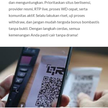
dan menguntungkan. Prioritaskan situs berlisensi,
provider resmi, RTP live, proses WD cepat, serta
komunitas aktif. Selalu lakukan riset, uji proses
withdraw, dan jangan mudah tergoda bonus bombastis
tanpa bukti. Dengan langkah cerdas, semua
kemenangan Anda pasti cair tanpa drama!