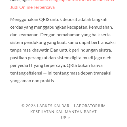
Judi Online Terpercaya
Menggunakan QRIS untuk deposit adalah langkah
cerdas yang menggabungkan kecepatan, kemudahan,
dan keamanan. Dengan pemahaman yang baik serta
sistem pendukung yang kuat, kamu dapat bertransaksi
tanpa rasa khawatir. Dan untuk perlindungan ekstra,
pastikan perangkat dan sistem digitalmu di jaga oleh
penyedia IT yang terpercaya. QRIS bukan hanya
tentang efisiensi — ini tentang masa depan transaksi
yang aman dan praktis.
© 2026
LABKES KALBAR – LABORATORIUM
KESEHATAN KALIMANTAN BARAT
—
UP ↑