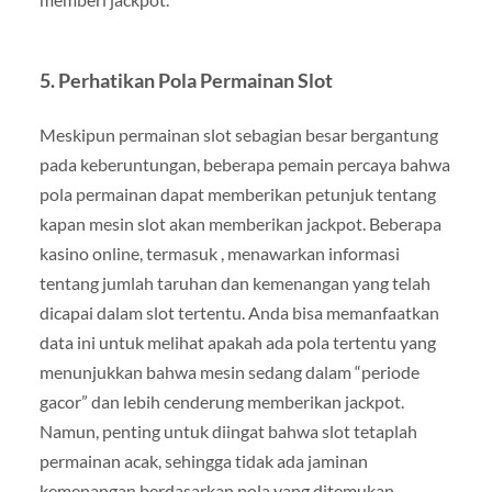
5. Perhatikan Pola Permainan Slot
Meskipun permainan slot sebagian besar bergantung
pada keberuntungan, beberapa pemain percaya bahwa
pola permainan dapat memberikan petunjuk tentang
kapan mesin slot akan memberikan jackpot. Beberapa
kasino online, termasuk , menawarkan informasi
tentang jumlah taruhan dan kemenangan yang telah
dicapai dalam slot tertentu. Anda bisa memanfaatkan
data ini untuk melihat apakah ada pola tertentu yang
menunjukkan bahwa mesin sedang dalam “periode
gacor” dan lebih cenderung memberikan jackpot.
Namun, penting untuk diingat bahwa slot tetaplah
permainan acak, sehingga tidak ada jaminan
kemenangan berdasarkan pola yang ditemukan.