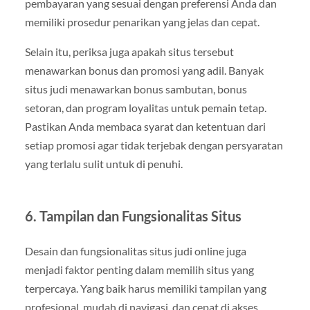
pembayaran yang sesuai dengan preferensi Anda dan
memiliki prosedur penarikan yang jelas dan cepat.
Selain itu, periksa juga apakah situs tersebut
menawarkan bonus dan promosi yang adil. Banyak
situs judi menawarkan bonus sambutan, bonus
setoran, dan program loyalitas untuk pemain tetap.
Pastikan Anda membaca syarat dan ketentuan dari
setiap promosi agar tidak terjebak dengan persyaratan
yang terlalu sulit untuk di penuhi.
6.
Tampilan dan Fungsionalitas Situs
Desain dan fungsionalitas situs judi online juga
menjadi faktor penting dalam memilih situs yang
terpercaya. Yang baik harus memiliki tampilan yang
profesional, mudah di navigasi, dan cepat di akses.