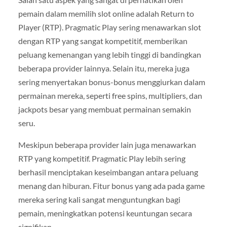
pemain dalam memilih slot online adalah Return to
Player (RTP). Pragmatic Play sering menawarkan slot
dengan RTP yang sangat kompetitif, memberikan
peluang kemenangan yang lebih tinggi di bandingkan
beberapa provider lainnya. Selain itu, mereka juga
sering menyertakan bonus-bonus menggiurkan dalam
permainan mereka, seperti free spins, multipliers, dan
jackpots besar yang membuat permainan semakin
seru.
Meskipun beberapa provider lain juga menawarkan
RTP yang kompetitif. Pragmatic Play lebih sering
berhasil menciptakan keseimbangan antara peluang
menang dan hiburan. Fitur bonus yang ada pada game
mereka sering kali sangat menguntungkan bagi
pemain, meningkatkan potensi keuntungan secara
signifikan.