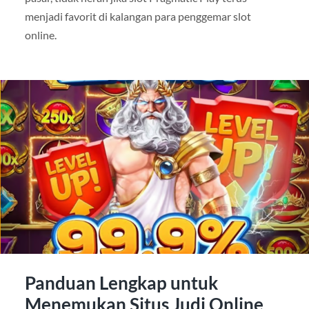
menjadi favorit di kalangan para penggemar slot
online.
Panduan Lengkap untuk
Menemukan Situs Judi Online