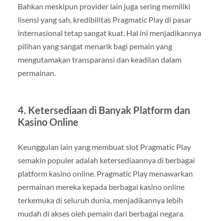
Bahkan meskipun provider lain juga sering memiliki
lisensi yang sah, kredibilitas Pragmatic Play di pasar
internasional tetap sangat kuat. Hal ini menjadikannya
pilihan yang sangat menarik bagi pemain yang
mengutamakan transparansi dan keadilan dalam
permainan.
4.
Ketersediaan di Banyak Platform dan
Kasino Online
Keunggulan lain yang membuat slot Pragmatic Play
semakin populer adalah ketersediaannya di berbagai
platform kasino online. Pragmatic Play menawarkan
permainan mereka kepada berbagai kasino online
terkemuka di seluruh dunia, menjadikannya lebih
mudah di akses oleh pemain dari berbagai negara.