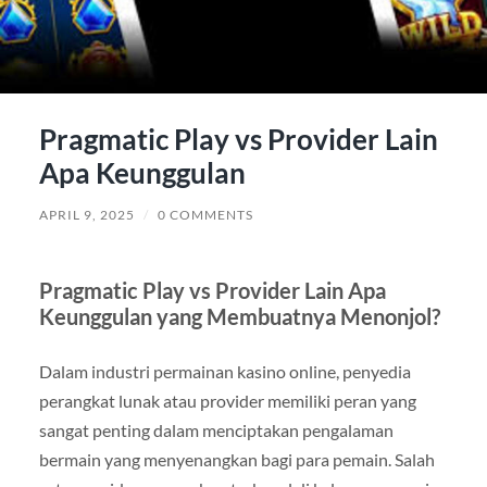
Pragmatic Play vs Provider Lain
Apa Keunggulan
APRIL 9, 2025
/
0 COMMENTS
Pragmatic Play vs Provider Lain Apa
Keunggulan yang Membuatnya Menonjol?
Dalam industri permainan kasino online, penyedia
perangkat lunak atau provider memiliki peran yang
sangat penting dalam menciptakan pengalaman
bermain yang menyenangkan bagi para pemain. Salah