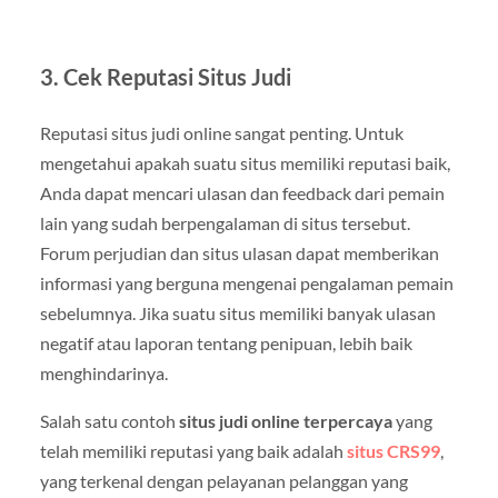
3.
Cek Reputasi Situs Judi
Reputasi situs judi online sangat penting. Untuk
mengetahui apakah suatu situs memiliki reputasi baik,
Anda dapat mencari ulasan dan feedback dari pemain
lain yang sudah berpengalaman di situs tersebut.
Forum perjudian dan situs ulasan dapat memberikan
informasi yang berguna mengenai pengalaman pemain
sebelumnya. Jika suatu situs memiliki banyak ulasan
negatif atau laporan tentang penipuan, lebih baik
menghindarinya.
Salah satu contoh
situs judi online terpercaya
yang
telah memiliki reputasi yang baik adalah
situs CRS99
,
yang terkenal dengan pelayanan pelanggan yang