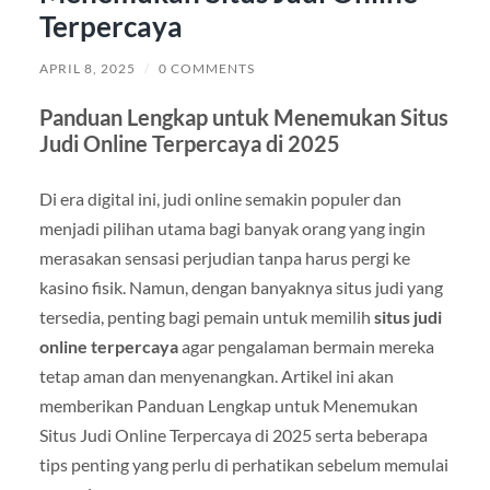
Terpercaya
APRIL 8, 2025
/
0 COMMENTS
Panduan Lengkap untuk Menemukan Situs
Judi Online Terpercaya di 2025
Di era digital ini, judi online semakin populer dan
menjadi pilihan utama bagi banyak orang yang ingin
merasakan sensasi perjudian tanpa harus pergi ke
kasino fisik. Namun, dengan banyaknya situs judi yang
tersedia, penting bagi pemain untuk memilih
situs judi
online terpercaya
agar pengalaman bermain mereka
tetap aman dan menyenangkan. Artikel ini akan
memberikan Panduan Lengkap untuk Menemukan
Situs Judi Online Terpercaya di 2025 serta beberapa
tips penting yang perlu di perhatikan sebelum memulai