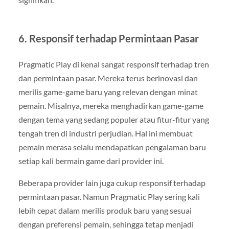
6.
Responsif terhadap Permintaan Pasar
Pragmatic Play di kenal sangat responsif terhadap tren
dan permintaan pasar. Mereka terus berinovasi dan
merilis game-game baru yang relevan dengan minat
pemain. Misalnya, mereka menghadirkan game-game
dengan tema yang sedang populer atau fitur-fitur yang
tengah tren di industri perjudian. Hal ini membuat
pemain merasa selalu mendapatkan pengalaman baru
setiap kali bermain game dari provider ini.
Beberapa provider lain juga cukup responsif terhadap
permintaan pasar. Namun Pragmatic Play sering kali
lebih cepat dalam merilis produk baru yang sesuai
dengan preferensi pemain, sehingga tetap menjadi