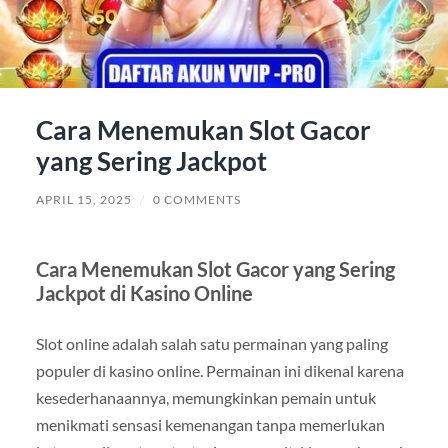
Cara Menemukan Slot Gacor
yang Sering Jackpot
APRIL 15, 2025
/
0 COMMENTS
Cara Menemukan Slot Gacor yang Sering
Jackpot di Kasino Online
Slot online adalah salah satu permainan yang paling
populer di kasino online. Permainan ini dikenal karena
kesederhanaannya, memungkinkan pemain untuk
menikmati sensasi kemenangan tanpa memerlukan