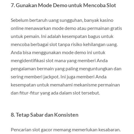
7. Gunakan Mode Demo untuk Mencoba Slot
Sebelum bertaruh uang sungguhan, banyak kasino
online menawarkan mode demo atau permainan gratis
untuk pemain. Ini adalah kesempatan bagus untuk
mencoba berbagai slot tanpa risiko kehilangan uang.
Anda bisa menggunakan mode demo ini untuk
mengidentifikasi slot mana yang memberi Anda
pengalaman bermain yang paling menguntungkan dan
sering memberi jackpot. Ini juga memberi Anda
kesempatan untuk memahami mekanisme permainan
dan fitur-fitur yang ada dalam slot tersebut.
8. Tetap Sabar dan Konsisten
Pencarian slot gacor memang memerlukan kesabaran.