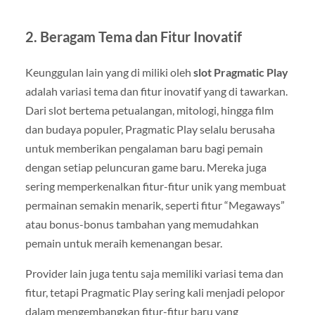
2.
Beragam Tema dan Fitur Inovatif
Keunggulan lain yang di miliki oleh
slot Pragmatic Play
adalah variasi tema dan fitur inovatif yang di tawarkan.
Dari slot bertema petualangan, mitologi, hingga film
dan budaya populer, Pragmatic Play selalu berusaha
untuk memberikan pengalaman baru bagi pemain
dengan setiap peluncuran game baru. Mereka juga
sering memperkenalkan fitur-fitur unik yang membuat
permainan semakin menarik, seperti fitur “Megaways”
atau bonus-bonus tambahan yang memudahkan
pemain untuk meraih kemenangan besar.
Provider lain juga tentu saja memiliki variasi tema dan
fitur, tetapi Pragmatic Play sering kali menjadi pelopor
dalam mengembangkan fitur-fitur baru yang