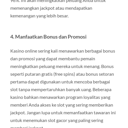
96%. Ini akan meningkatkan peluang Anda untuk
memenangkan jackpot atau mendapatkan
kemenangan yang lebih besar.
4. Manfaatkan Bonus dan Promosi
Kasino online sering kali menawarkan berbagai bonus
dan promosi yang dapat membantu pemain
meningkatkan peluang mereka untuk menang. Bonus
seperti putaran gratis (free spins) atau bonus setoran
pertama dapat digunakan untuk mencoba berbagai
slot tanpa mempertaruhkan banyak uang. Beberapa
kasino bahkan menawarkan program loyalitas yang
memberi Anda akses ke slot yang sering memberikan
jackpot. Jangan lupa untuk memanfaatkan tawaran ini
untuk menemukan slot gacor yang paling sering
memberi jackpot.