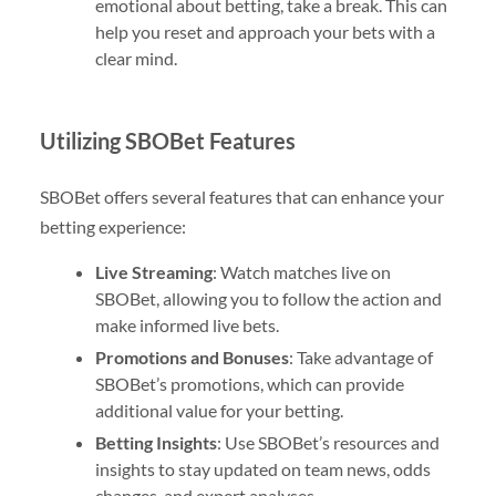
emotional about betting, take a break. This can
help you reset and approach your bets with a
clear mind.
Utilizing SBOBet Features
SBOBet offers several features that can enhance your
betting experience:
Live Streaming
: Watch matches live on
SBOBet, allowing you to follow the action and
make informed live bets.
Promotions and Bonuses
: Take advantage of
SBOBet’s promotions, which can provide
additional value for your betting.
Betting Insights
: Use SBOBet’s resources and
insights to stay updated on team news, odds
changes, and expert analyses.