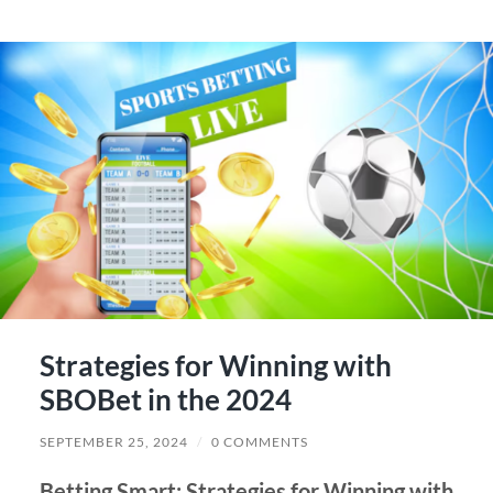
Strategies for Winning with
SBOBet in the 2024
SEPTEMBER 25, 2024
/
0 COMMENTS
Betting Smart: Strategies for Winning with