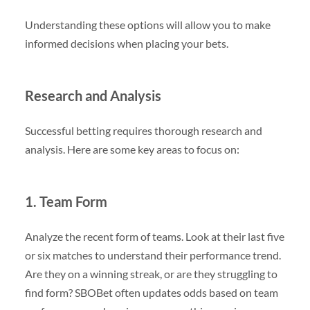
Understanding these options will allow you to make
informed decisions when placing your bets.
Research and Analysis
Successful betting requires thorough research and
analysis. Here are some key areas to focus on:
1. Team Form
Analyze the recent form of teams. Look at their last five
or six matches to understand their performance trend.
Are they on a winning streak, or are they struggling to
find form? SBOBet often updates odds based on team