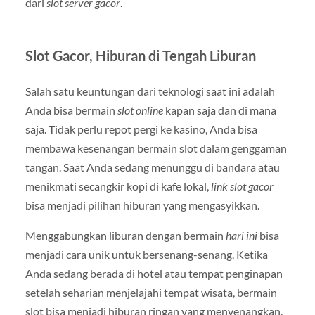
dari
slot server gacor
.
Slot Gacor, Hiburan di Tengah Liburan
Salah satu keuntungan dari teknologi saat ini adalah
Anda bisa bermain
slot online
kapan saja dan di mana
saja. Tidak perlu repot pergi ke kasino, Anda bisa
membawa kesenangan bermain slot dalam genggaman
tangan. Saat Anda sedang menunggu di bandara atau
menikmati secangkir kopi di kafe lokal,
link slot gacor
bisa menjadi pilihan hiburan yang mengasyikkan.
Menggabungkan liburan dengan bermain
hari ini
bisa
menjadi cara unik untuk bersenang-senang. Ketika
Anda sedang berada di hotel atau tempat penginapan
setelah seharian menjelajahi tempat wisata, bermain
slot bisa menjadi hiburan ringan yang menyenangkan.