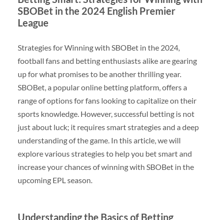
SBOBet in the 2024 English Premier
League
Strategies for Winning with SBOBet in the 2024,
football fans and betting enthusiasts alike are gearing
up for what promises to be another thrilling year.
SBOBet, a popular online betting platform, offers a
range of options for fans looking to capitalize on their
sports knowledge. However, successful betting is not
just about luck; it requires smart strategies and a deep
understanding of the game. In this article, we will
explore various strategies to help you bet smart and
increase your chances of winning with SBOBet in the
upcoming EPL season.
Understanding the Basics of Betting