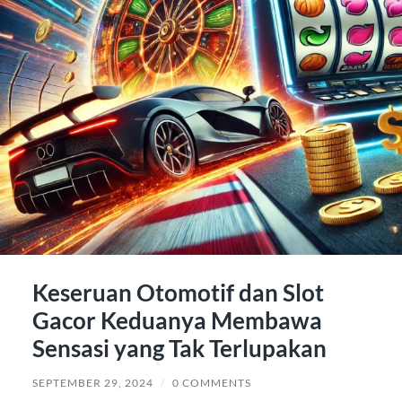
Keseruan Otomotif dan Slot
Gacor Keduanya Membawa
Sensasi yang Tak Terlupakan
SEPTEMBER 29, 2024
/
0 COMMENTS