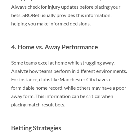
Always check for injury updates before placing your
bets. SBOBet usually provides this information,
helping you make informed decisions.
4. Home vs. Away Performance
Some teams excel at home while struggling away.
Analyze how teams perform in different environments.
For instance, clubs like Manchester City have a
formidable home record, while others may have a poor
away form. This information can be critical when
placing match result bets.
Betting Strategies