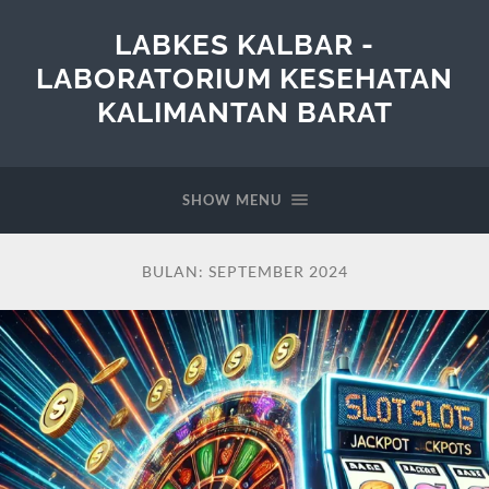
LABKES KALBAR -
LABORATORIUM KESEHATAN
KALIMANTAN BARAT
SHOW MENU
BULAN:
SEPTEMBER 2024