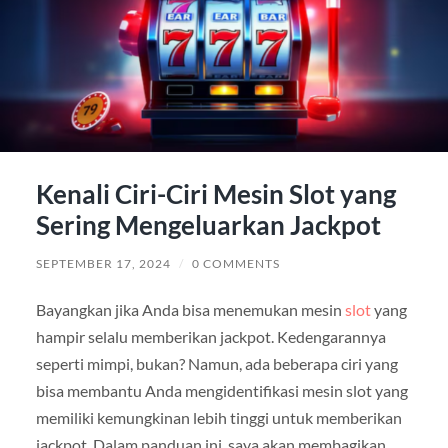
Kenali Ciri-Ciri Mesin Slot yang
Sering Mengeluarkan Jackpot
SEPTEMBER 17, 2024
/
0 COMMENTS
Bayangkan jika Anda bisa menemukan mesin
slot
yang
hampir selalu memberikan jackpot. Kedengarannya
seperti mimpi, bukan? Namun, ada beberapa ciri yang
bisa membantu Anda mengidentifikasi mesin slot yang
memiliki kemungkinan lebih tinggi untuk memberikan
jackpot. Dalam panduan ini, saya akan membagikan