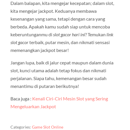
Dalam balapan, kita mengejar kecepatan; dalam slot,
kita mengejar jackpot. Keduanya membawa
kesenangan yang sama, tetapi dengan cara yang
berbeda. Apakah kamu sudah siap untuk mencoba
keberuntunganmu di
slot gacor hari ini
? Temukan
link
slot gacor
terbaik, putar mesin, dan nikmati sensasi
memenangkan jackpot besar!
Jangan lupa, baik di jalur cepat maupun dalam dunia
slot, kunci utama adalah tetap fokus dan nikmati
perjalanan. Siapa tahu, kemenangan besar sudah
menantimu di putaran berikutnya!
Baca juga :
Kenali Ciri-Ciri Mesin Slot yang Sering
Mengeluarkan Jackpot
Categories:
Game Slot Online