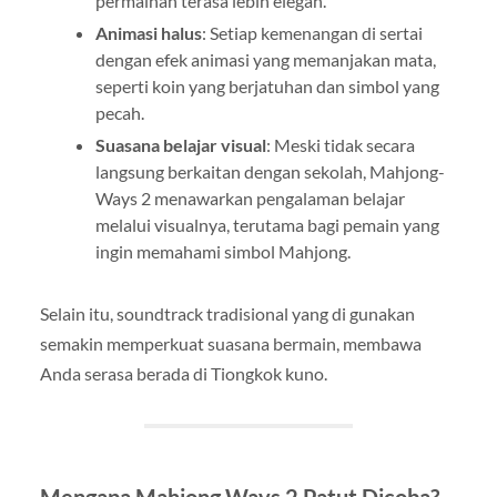
permainan terasa lebih elegan.
Animasi halus
: Setiap kemenangan di sertai
dengan efek animasi yang memanjakan mata,
seperti koin yang berjatuhan dan simbol yang
pecah.
Suasana belajar visual
: Meski tidak secara
langsung berkaitan dengan sekolah, Mahjong-
Ways 2 menawarkan pengalaman belajar
melalui visualnya, terutama bagi pemain yang
ingin memahami simbol Mahjong.
Selain itu, soundtrack tradisional yang di gunakan
semakin memperkuat suasana bermain, membawa
Anda serasa berada di Tiongkok kuno.