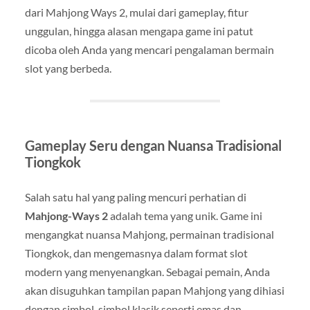
dari Mahjong Ways 2, mulai dari gameplay, fitur
unggulan, hingga alasan mengapa game ini patut
dicoba oleh Anda yang mencari pengalaman bermain
slot yang berbeda.
Gameplay Seru dengan Nuansa Tradisional
Tiongkok
Salah satu hal yang paling mencuri perhatian di
Mahjong-Ways 2
adalah tema yang unik. Game ini
mengangkat nuansa Mahjong, permainan tradisional
Tiongkok, dan mengemasnya dalam format slot
modern yang menyenangkan. Sebagai pemain, Anda
akan disuguhkan tampilan papan Mahjong yang dihiasi
dengan simbol-simbol klasik seperti emas dan