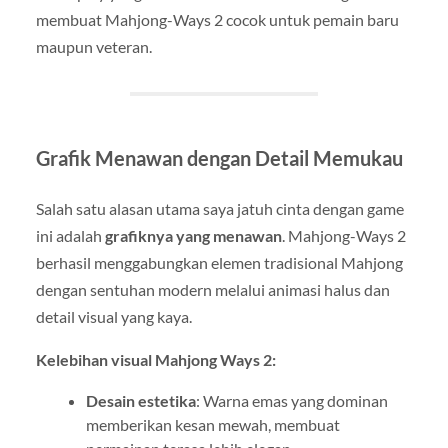
membuat Mahjong-Ways 2 cocok untuk pemain baru
maupun veteran.
Grafik Menawan dengan Detail Memukau
Salah satu alasan utama saya jatuh cinta dengan game
ini adalah
grafiknya yang menawan
. Mahjong-Ways 2
berhasil menggabungkan elemen tradisional Mahjong
dengan sentuhan modern melalui animasi halus dan
detail visual yang kaya.
Kelebihan visual Mahjong Ways 2:
Desain estetika
: Warna emas yang dominan
memberikan kesan mewah, membuat