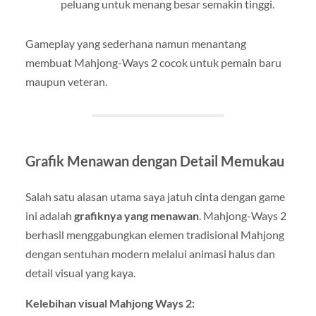
peluang untuk menang besar semakin tinggi.
Gameplay yang sederhana namun menantang
membuat Mahjong-Ways 2 cocok untuk pemain baru
maupun veteran.
Grafik Menawan dengan Detail Memukau
Salah satu alasan utama saya jatuh cinta dengan game
ini adalah
grafiknya yang menawan
. Mahjong-Ways 2
berhasil menggabungkan elemen tradisional Mahjong
dengan sentuhan modern melalui animasi halus dan
detail visual yang kaya.
Kelebihan visual Mahjong Ways 2: