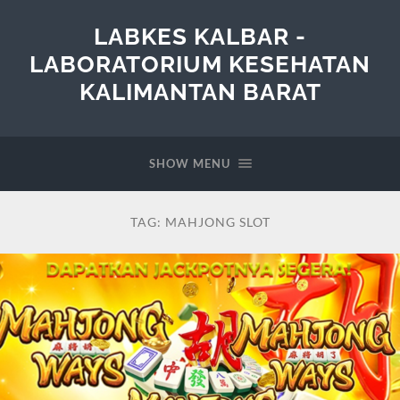
LABKES KALBAR -
LABORATORIUM KESEHATAN
KALIMANTAN BARAT
SHOW MENU
TAG:
MAHJONG SLOT