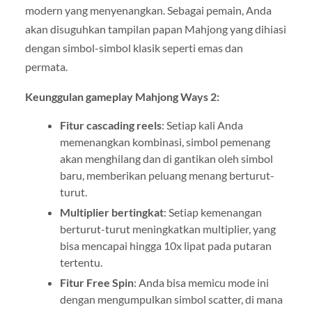
modern yang menyenangkan. Sebagai pemain, Anda
akan disuguhkan tampilan papan Mahjong yang dihiasi
dengan simbol-simbol klasik seperti emas dan
permata.
Keunggulan gameplay Mahjong Ways 2:
Fitur cascading reels
: Setiap kali Anda
memenangkan kombinasi, simbol pemenang
akan menghilang dan di gantikan oleh simbol
baru, memberikan peluang menang berturut-
turut.
Multiplier bertingkat
: Setiap kemenangan
berturut-turut meningkatkan multiplier, yang
bisa mencapai hingga 10x lipat pada putaran
tertentu.
Fitur Free Spin
: Anda bisa memicu mode ini
dengan mengumpulkan simbol scatter, di mana