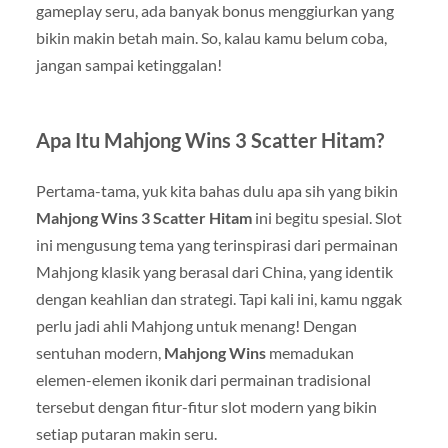
gameplay seru, ada banyak bonus menggiurkan yang
bikin makin betah main. So, kalau kamu belum coba,
jangan sampai ketinggalan!
Apa Itu Mahjong Wins 3 Scatter Hitam?
Pertama-tama, yuk kita bahas dulu apa sih yang bikin
Mahjong Wins 3 Scatter Hitam
ini begitu spesial. Slot
ini mengusung tema yang terinspirasi dari permainan
Mahjong klasik yang berasal dari China, yang identik
dengan keahlian dan strategi. Tapi kali ini, kamu nggak
perlu jadi ahli Mahjong untuk menang! Dengan
sentuhan modern,
Mahjong Wins
memadukan
elemen-elemen ikonik dari permainan tradisional
tersebut dengan fitur-fitur slot modern yang bikin
setiap putaran makin seru.