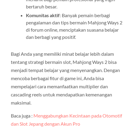
bertaruh besar.
Komunitas aktif
: Banyak pemain berbagi
pengalaman dan tips bermain Mahjong Ways 2
di forum online, menciptakan suasana belajar
dan berbagi yang positif.
Bagi Anda yang memiliki minat belajar lebih dalam
tentang strategi bermain slot, Mahjong Ways 2 bisa
menjadi tempat belajar yang menyenangkan. Dengan
mencoba berbagai fitur di game ini, Anda bisa
mempelajari cara memanfaatkan multiplier dan
cascading reels untuk mendapatkan kemenangan
maksimal.
Baca juga :
Menggabungkan Kecintaan pada Otomotif
dan Slot Jepang dengan Akun Pro