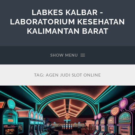
LABKES KALBAR -
LABORATORIUM KESEHATAN
KALIMANTAN BARAT
SHOW MENU
TAG:
AGEN JUDI SLOT ONLINE