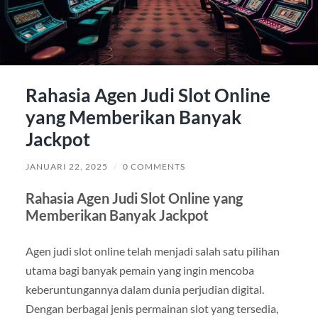
Rahasia Agen Judi Slot Online
yang Memberikan Banyak
Jackpot
JANUARI 22, 2025
/
0 COMMENTS
Rahasia Agen Judi Slot Online yang
Memberikan Banyak Jackpot
Agen judi slot online telah menjadi salah satu pilihan
utama bagi banyak pemain yang ingin mencoba
keberuntungannya dalam dunia perjudian digital.
Dengan berbagai jenis permainan slot yang tersedia,