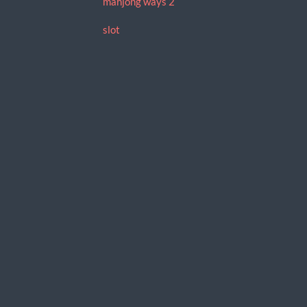
mahjong ways 2
slot