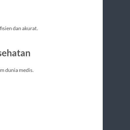
fisien dan akurat.
sehatan
am dunia medis.