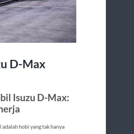
uzu D-Max
il Isuzu D-Max:
nerja
 adalah hobi yang tak hanya