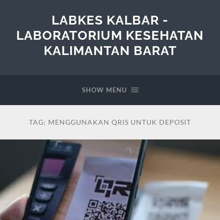
LABKES KALBAR -
LABORATORIUM KESEHATAN
KALIMANTAN BARAT
SHOW MENU
TAG:
MENGGUNAKAN QRIS UNTUK DEPOSIT