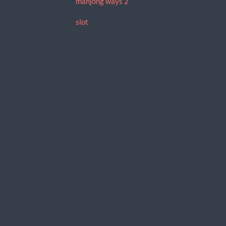
mahjong ways 2
slot