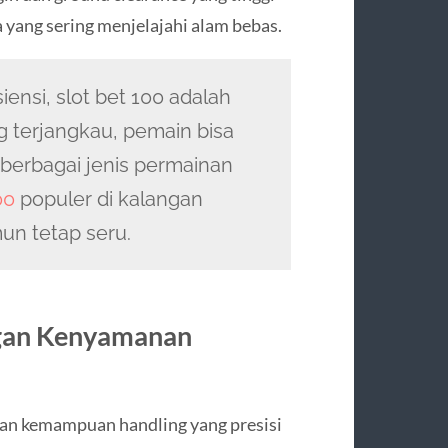
a yang sering menjelajahi alam bebas.
nsi, slot bet 100 adalah
ng terjangkau, pemain bisa
berbagai jenis permainan
00
populer di kalangan
un tetap seru.
ngan Kenyamanan
an kemampuan handling yang presisi