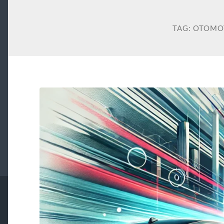
TAG:
OTOMO