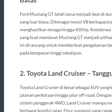
Ford Mustang GT telah lama menjadi ikon di d
yang luar biasa. Ditenagai mesin V8 berkapasitas
menghasilkan tenaga hingga 450 hp. Kombinasi
yang kuat membuat Mustang GT menjadi pilihan 
ini dirancang untuk memberikan pengalaman b
pada kecepatan tinggi sekalipun.
2. Toyota Land Cruiser – Tangg
Toyota Land Cruiser di kenal sebagai SUV yang k
jalanan perkotaan hingga jalur off-road. Dengan
sistem penggerak 4WD, Land Cruiser mampu m
berbagai kondisi jalan. Fitur suspensi yang cang