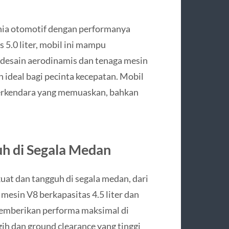
unia otomotif dengan performanya
 5.0 liter, mobil ini mampu
 desain aerodinamis dan tenaga mesin
ideal bagi pecinta kecepatan. Mobil
erkendara yang memuaskan, bahkan
uh di Segala Medan
uat dan tangguh di segala medan, dari
 mesin V8 berkapasitas 4.5 liter dan
emberikan performa maksimal di
gih dan ground clearance yang tinggi