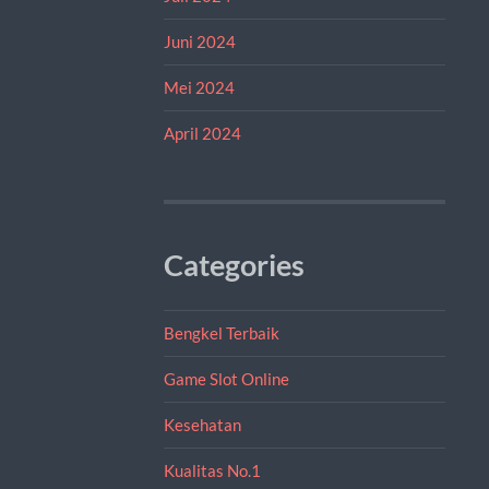
Juni 2024
Mei 2024
April 2024
Categories
Bengkel Terbaik
Game Slot Online
Kesehatan
Kualitas No.1