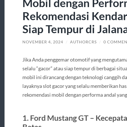
Mobil dengan Perfor
Rekomendasi Kendara
Siap Tempur di Jalan
NOVEMBER 4, 2024
/
AUTHORCRS
/
0 COMMEN
Jika Anda penggemar otomotif yang mengutama
selalu “gacor” atau siap tempur di berbagai situ
mobil ini dirancang dengan teknologi canggih d
layaknya slot gacor yang selalu memberikan hasi
rekomendasi mobil dengan performa andal yang
1. Ford Mustang GT – Kecepat
Batas