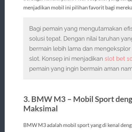
menjadikan mobil ini pilihan favorit bagi merek
Bagi pemain yang mengutamakan efisie
solusi tepat. Dengan nilai taruhan ya
bermain lebih lama dan mengeksplor 
slot. Konsep ini menjadikan
slot bet 1
pemain yang ingin bermain aman nam
3. BMW M3 – Mobil Sport de
Maksimal
BMW M3 adalah mobil sport yang di kenal deng