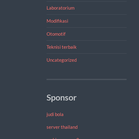
Laboratorium
Modifikasi
Otomotif
Teknisi terbaik
Uncategorized
Sponsor
judi bola
server thailand