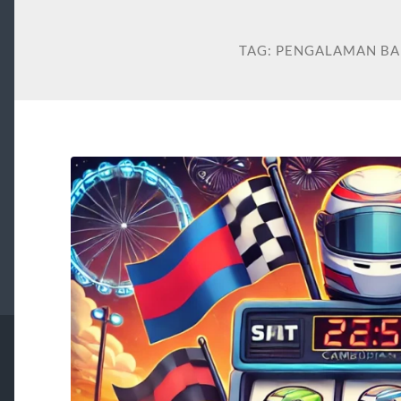
TAG:
PENGALAMAN BA