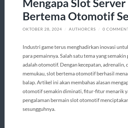
Mengapa Slot Server
Bertema Otomotif Se
OKTOBER 28, 2024
/
AUTHORCRS
/
0 COMMEN
Industri game terus menghadirkan inovasi unt
para pemainnya. Salah satu tema yang semakin 
adalah otomotif. Dengan kecepatan, adrenalin,
memukau, slot bertema otomotif berhasil mena
balap. Artikel ini akan membahas alasan menga
otomotif semakin diminati, fitur-fitur menarik
pengalaman bermain slot otomotif menciptakan
sesungguhnya.