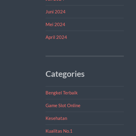
Juni 2024
Mei 2024
April 2024
Categories
Bengkel Terbaik
Game Slot Online
Kesehatan
Kualitas No.1