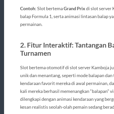
Contoh
: Slot bertema
Grand Prix
di slot serve
balap Formula 1, serta animasi lintasan balap
permainan.
2.
Fitur Interaktif: Tantangan 
Turnamen
Slot bertema otomotif di slot server Kamboja
unik dan menantang, seperti mode balapan dan
kendaraan favorit mereka di awal permainan, d
kali mereka berhasil memenangkan “balapan” virt
dilengkapi dengan animasi kendaraan yang ber
kesan realistis seolah-olah pemain sedang berad