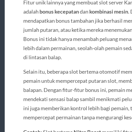
Fitur unik lainnya yang membuat slot server K
adalah
bonus kecepatan
dan
kombinasi mesin
.
mendapatkan bonus tambahan jika berhasil men
jumlah putaran, atau ketika mereka menemukan
Bonus ini tidak hanya menambah peluang menan
lebih dalam permainan, seolah-olah pemain se
di lintasan balap.
Selain itu, beberapa slot bertema otomotif mem
pemain untuk mempercepat putaran slot, membe
balapan. Dengan fitur-fitur bonus ini, pemain
mendekati sensasi balap sambil menikmati pelu
ini juga memberikan kontrol lebih bagi pemain,
mempercepat permainan tanpa mengurangi kese
Contoh
: Slot bertema
Nitro Boost
memiliki fitu