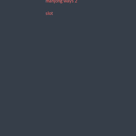
mahjong ways 2
slot