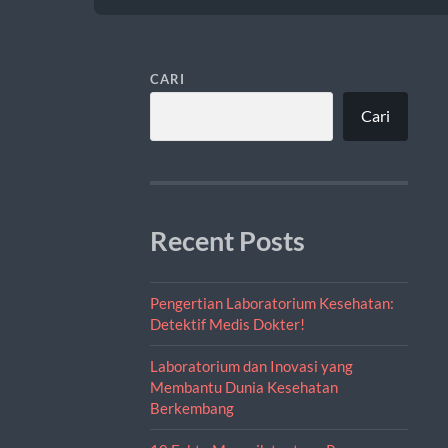
CARI
Cari
Recent Posts
Pengertian Laboratorium Kesehatan:
Detektif Medis Dokter!
Laboratorium dan Inovasi yang
Membantu Dunia Kesehatan
Berkembang