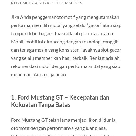
NOVEMBER 4, 2024
/
0 COMMENTS
Jika Anda penggemar otomotif yang mengutamakan
performa, memilih mobil yang selalu “gacor” atau siap
tempur di berbagai situasi adalah prioritas utama.
Mobil-mobil ini dirancang dengan teknologi canggih
dan tenaga mesin yang konsisten, layaknya slot gacor
yang selalu memberikan hasil terbaik. Berikut adalah
rekomendasi mobil dengan performa andal yang siap
menemani Anda di jalanan.
1. Ford Mustang GT – Kecepatan dan
Kekuatan Tanpa Batas
Ford Mustang GT telah lama menjadi ikon di dunia
otomotif dengan performanya yang luar biasa.