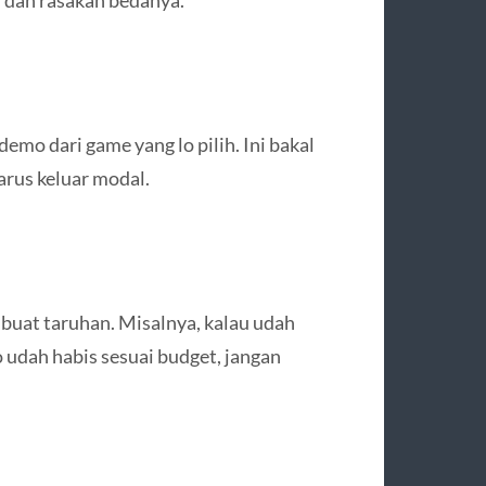
emo dari game yang lo pilih. Ini bakal
arus keluar modal.
 buat taruhan. Misalnya, kalau udah
o udah habis sesuai budget, jangan