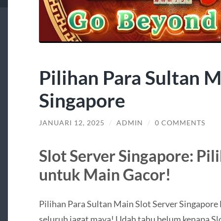
Pilihan Para Sultan M
Singapore
JANUARI 12, 2025
/
ADMIN
/
0 COMMENTS
Slot Server Singapore: Pil
untuk Main Gacor!
Pilihan Para Sultan Main Slot Server Singapore 
seluruh jagat maya! Udah tahu belum kenapa Slo