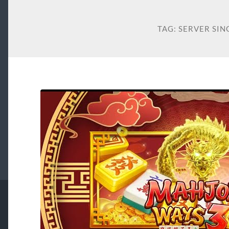
TAG:
SERVER SI