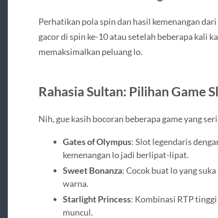
Perhatikan pola spin dan hasil kemenangan dar
gacor di spin ke-10 atau setelah beberapa kali kal
memaksimalkan peluang lo.
Rahasia Sultan: Pilihan Game S
Nih, gue kasih bocoran beberapa game yang seri
Gates of Olympus
: Slot legendaris dengan
kemenangan lo jadi berlipat-lipat.
Sweet Bonanza
: Cocok buat lo yang suk
warna.
Starlight Princess
: Kombinasi RTP tinggi 
muncul.