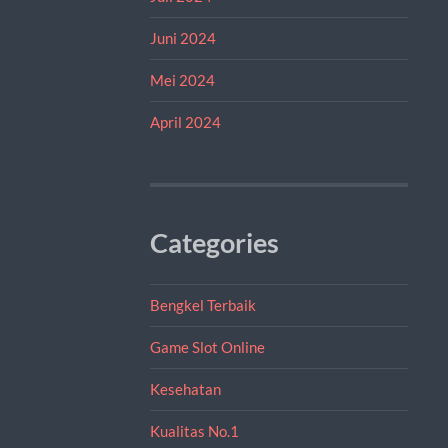
Juni 2024
Mei 2024
April 2024
Categories
Bengkel Terbaik
Game Slot Online
Kesehatan
Kualitas No.1