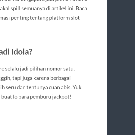
kal spill semuanya di artikel ini. Baca
rmasi penting tentang platform slot
di Idola?
e selalu jadi pilihan nomor satu,
gih, tapi juga karena berbagai
h seru dan tentunya cuan abis. Yuk,
t buat lo para pemburu jackpot!