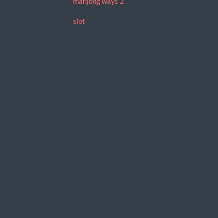
mahjong ways 2
slot