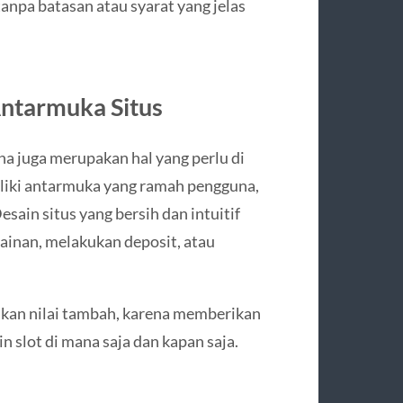
npa batasan atau syarat yang jelas
ntarmuka Situs
na juga merupakan hal yang perlu di
iliki antarmuka yang ramah pengguna,
ain situs yang bersih dan intuitif
nan, melakukan deposit, atau
pakan nilai tambah, karena memberikan
 slot di mana saja dan kapan saja.