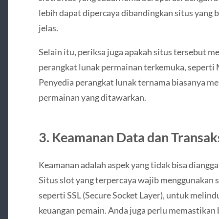
lebih dapat dipercaya dibandingkan situs yang 
jelas.
Selain itu, periksa juga apakah situs tersebut 
perangkat lunak permainan terkemuka, seperti 
Penyedia perangkat lunak ternama biasanya men
permainan yang ditawarkan.
3. Keamanan Data dan Transak
Keamanan adalah aspek yang tidak bisa diangga
Situs slot yang terpercaya wajib menggunakan s
seperti SSL (Secure Socket Layer), untuk melind
keuangan pemain. Anda juga perlu memastikan b