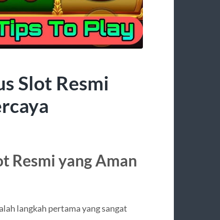
us Slot Resmi
ercaya
lot Resmi yang Aman
dalah langkah pertama yang sangat