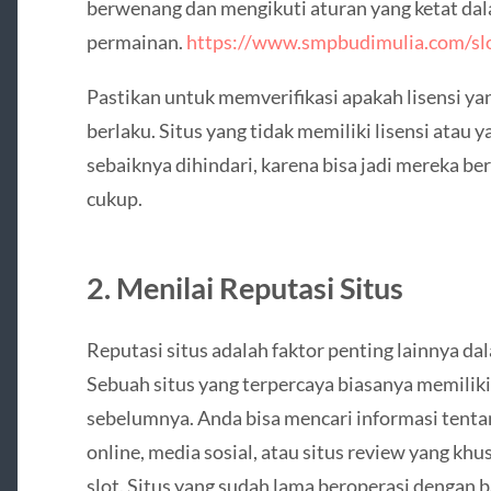
berwenang dan mengikuti aturan yang ketat da
permainan.
https://www.smpbudimulia.com/slo
Pastikan untuk memverifikasi apakah lisensi ya
berlaku. Situs yang tidak memiliki lisensi atau
sebaiknya dihindari, karena bisa jadi mereka b
cukup.
2. Menilai Reputasi Situs
Reputasi situs adalah faktor penting lainnya d
Sebuah situs yang terpercaya biasanya memiliki 
sebelumnya. Anda bisa mencari informasi tentan
online, media sosial, atau situs review yang 
slot. Situs yang sudah lama beroperasi dengan