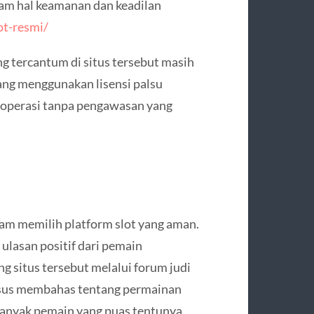
lam hal keamanan dan keadilan
t-resmi/
ng tercantum di situs tersebut masih
 yang menggunakan lisensi palsu
eroperasi tanpa pengawasan yang
alam memilih platform slot yang aman.
ulasan positif dari pemain
g situs tersebut melalui forum judi
khusus membahas tentang permainan
 banyak pemain yang puas tentunya