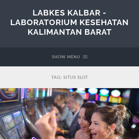
LABKES KALBAR -
LABORATORIUM KESEHATAN
KALIMANTAN BARAT
SHOW MENU
TAG:
SITUS SLOT