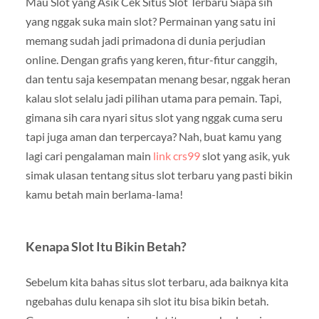
Mau Slot yang Asik Cek Situs Slot Terbaru Siapa sih
yang nggak suka main slot? Permainan yang satu ini
memang sudah jadi primadona di dunia perjudian
online. Dengan grafis yang keren, fitur-fitur canggih,
dan tentu saja kesempatan menang besar, nggak heran
kalau slot selalu jadi pilihan utama para pemain. Tapi,
gimana sih cara nyari situs slot yang nggak cuma seru
tapi juga aman dan terpercaya? Nah, buat kamu yang
lagi cari pengalaman main
link crs99
slot yang asik, yuk
simak ulasan tentang situs slot terbaru yang pasti bikin
kamu betah main berlama-lama!
Kenapa Slot Itu Bikin Betah?
Sebelum kita bahas situs slot terbaru, ada baiknya kita
ngebahas dulu kenapa sih slot itu bisa bikin betah.