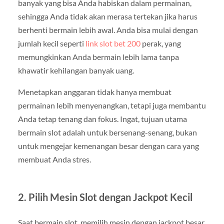
banyak yang bisa Anda habiskan dalam permainan,
sehingga Anda tidak akan merasa tertekan jika harus
berhenti bermain lebih awal. Anda bisa mulai dengan
jumlah kecil seperti
link slot bet 200
perak, yang
memungkinkan Anda bermain lebih lama tanpa
khawatir kehilangan banyak uang.
Menetapkan anggaran tidak hanya membuat
permainan lebih menyenangkan, tetapi juga membantu
Anda tetap tenang dan fokus. Ingat, tujuan utama
bermain slot adalah untuk bersenang-senang, bukan
untuk mengejar kemenangan besar dengan cara yang
membuat Anda stres.
2. Pilih Mesin Slot dengan Jackpot Kecil
Saat bermain slot, memilih mesin dengan jackpot besar