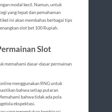
ngan modal kecil. Namun, untuk
tegi yang tepat dan pemahaman
tikel ini akan membahas berbagai tips
menangkan slot bet 100 Rupiah.
ermainan Slot
ntuk memahami dasar-dasar permainan
t online menggunakan RNG untuk
mastikan bahwa setiap putaran
. Memahami bahwa tidak ada pola
gelola ekspektasi.
aran yang menentukan kombinasi