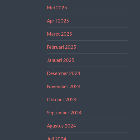
Mei 2025
April 2025
Maret 2025
Februari 2025
Januari 2025
Desember 2024
November 2024
Oktober 2024
September 2024
Agustus 2024
Juli 2024