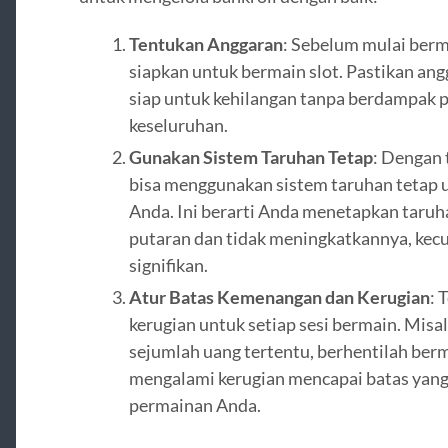
Tentukan Anggaran
: Sebelum mulai berm
siapkan untuk bermain slot. Pastikan ang
siap untuk kehilangan tanpa berdampak 
keseluruhan.
Gunakan Sistem Taruhan Tetap
: Dengan 
bisa menggunakan sistem taruhan tetap
Anda. Ini berarti Anda menetapkan taruh
putaran dan tidak meningkatkannya, ke
signifikan.
Atur Batas Kemenangan dan Kerugian
: 
kerugian untuk setiap sesi bermain. Mis
sejumlah uang tertentu, berhentilah berm
mengalami kerugian mencapai batas yang t
permainan Anda.