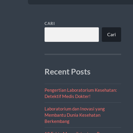
CARI
Cari
Recent Posts
Pengertian Laboratorium Kesehatan:
Detektif Medis Dokter!
Laboratorium dan Inovasi yang
Membantu Dunia Kesehatan
Berkembang