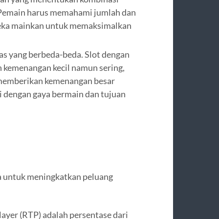
 Pemain harus memahami jumlah dan
ereka mainkan untuk memaksimalkan
itas yang berbeda-beda. Slot dengan
n kemenangan kecil namun sering,
i memberikan kemenangan besar
ai dengan gaya bermain dan tujuan
ma untuk meningkatkan peluang
Player (RTP) adalah persentase dari