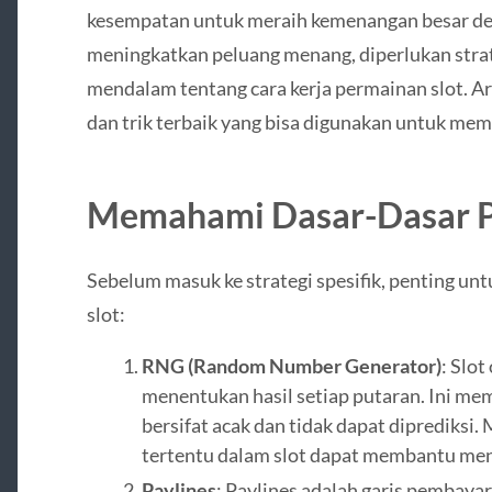
kesempatan untuk meraih kemenangan besar de
meningkatkan peluang menang, diperlukan stra
mendalam tentang cara kerja permainan slot. Ar
dan trik terbaik yang bisa digunakan untuk me
Memahami Dasar-Dasar P
Sebelum masuk ke strategi spesifik, penting u
slot:
RNG (Random Number Generator)
: Slo
menentukan hasil setiap putaran. Ini me
bersifat acak dan tidak dapat diprediksi
tertentu dalam slot dapat membantu men
Paylines
: Paylines adalah garis pembay