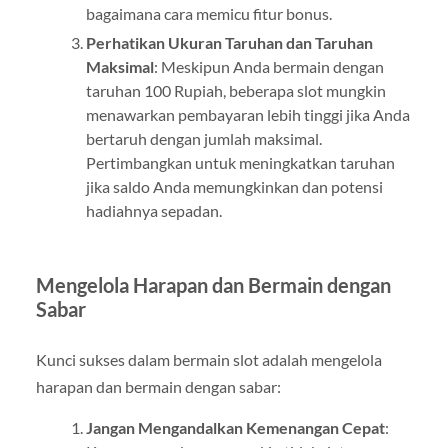
bagaimana cara memicu fitur bonus.
Perhatikan Ukuran Taruhan dan Taruhan
Maksimal
: Meskipun Anda bermain dengan
taruhan 100 Rupiah, beberapa slot mungkin
menawarkan pembayaran lebih tinggi jika Anda
bertaruh dengan jumlah maksimal.
Pertimbangkan untuk meningkatkan taruhan
jika saldo Anda memungkinkan dan potensi
hadiahnya sepadan.
Mengelola Harapan dan Bermain dengan
Sabar
Kunci sukses dalam bermain slot adalah mengelola
harapan dan bermain dengan sabar:
Jangan Mengandalkan Kemenangan Cepat
: