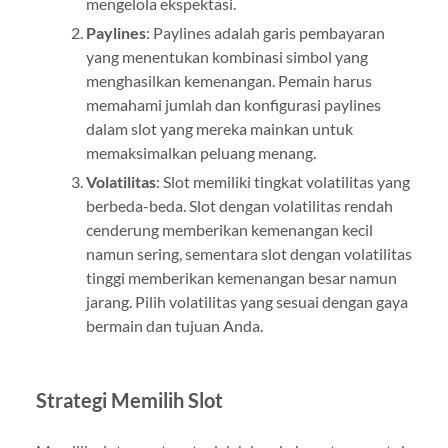
mengelola ekspektasi.
Paylines
: Paylines adalah garis pembayaran
yang menentukan kombinasi simbol yang
menghasilkan kemenangan. Pemain harus
memahami jumlah dan konfigurasi paylines
dalam slot yang mereka mainkan untuk
memaksimalkan peluang menang.
Volatilitas
: Slot memiliki tingkat volatilitas yang
berbeda-beda. Slot dengan volatilitas rendah
cenderung memberikan kemenangan kecil
namun sering, sementara slot dengan volatilitas
tinggi memberikan kemenangan besar namun
jarang. Pilih volatilitas yang sesuai dengan gaya
bermain dan tujuan Anda.
Strategi Memilih Slot