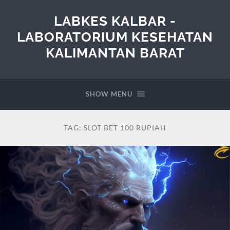
LABKES KALBAR -
LABORATORIUM KESEHATAN
KALIMANTAN BARAT
SHOW MENU
TAG:
SLOT BET 100 RUPIAH