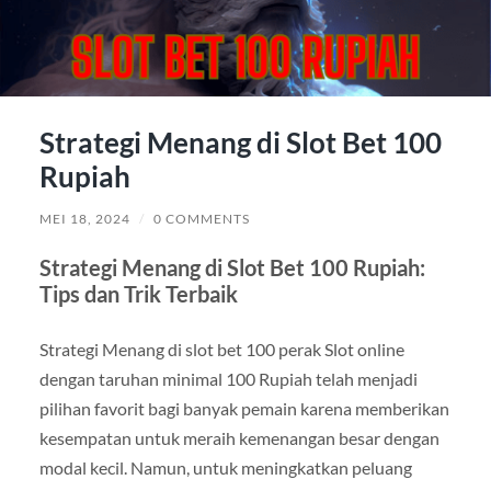
Strategi Menang di Slot Bet 100
Rupiah
MEI 18, 2024
/
0 COMMENTS
Strategi Menang di Slot Bet 100 Rupiah:
Tips dan Trik Terbaik
Strategi Menang di slot bet 100 perak Slot online
dengan taruhan minimal 100 Rupiah telah menjadi
pilihan favorit bagi banyak pemain karena memberikan
kesempatan untuk meraih kemenangan besar dengan
modal kecil. Namun, untuk meningkatkan peluang