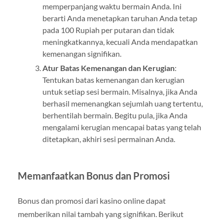
memperpanjang waktu bermain Anda. Ini
berarti Anda menetapkan taruhan Anda tetap
pada 100 Rupiah per putaran dan tidak
meningkatkannya, kecuali Anda mendapatkan
kemenangan signifikan.
Atur Batas Kemenangan dan Kerugian
:
Tentukan batas kemenangan dan kerugian
untuk setiap sesi bermain. Misalnya, jika Anda
berhasil memenangkan sejumlah uang tertentu,
berhentilah bermain. Begitu pula, jika Anda
mengalami kerugian mencapai batas yang telah
ditetapkan, akhiri sesi permainan Anda.
Memanfaatkan Bonus dan Promosi
Bonus dan promosi dari kasino online dapat
memberikan nilai tambah yang signifikan. Berikut