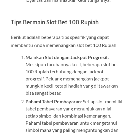
Tips Bermain Slot Bet 100 Rupiah
Berikut adalah beberapa tips spesifik yang dapat
membantu Anda memenangkan slot bet 100 Rupiah:
Mainkan Slot dengan Jackpot Progresif
:
Meskipun taruhannya kecil, beberapa slot bet
100 Rupiah terhubung dengan jackpot
progresif. Peluang memenangkan jackpot
mungkin kecil, tetapi hadiah yang di tawarkan
bisa sangat besar.
Pahami Tabel Pembayaran
: Setiap slot memiliki
tabel pembayaran yang menunjukkan nilai
setiap simbol dan kombinasi kemenangan.
Pahami tabel pembayaran untuk mengetahui
simbol mana yang paling menguntungkan dan