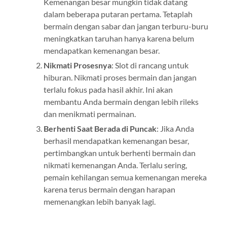
Kemenangan besar mungkin tidak datang
dalam beberapa putaran pertama. Tetaplah
bermain dengan sabar dan jangan terburu-buru
meningkatkan taruhan hanya karena belum
mendapatkan kemenangan besar.
Nikmati Prosesnya
: Slot di rancang untuk
hiburan. Nikmati proses bermain dan jangan
terlalu fokus pada hasil akhir. Ini akan
membantu Anda bermain dengan lebih rileks
dan menikmati permainan.
Berhenti Saat Berada di Puncak
: Jika Anda
berhasil mendapatkan kemenangan besar,
pertimbangkan untuk berhenti bermain dan
nikmati kemenangan Anda. Terlalu sering,
pemain kehilangan semua kemenangan mereka
karena terus bermain dengan harapan
memenangkan lebih banyak lagi.