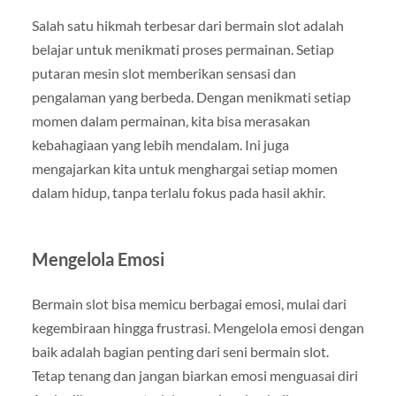
Salah satu hikmah terbesar dari bermain slot adalah
belajar untuk menikmati proses permainan. Setiap
putaran mesin slot memberikan sensasi dan
pengalaman yang berbeda. Dengan menikmati setiap
momen dalam permainan, kita bisa merasakan
kebahagiaan yang lebih mendalam. Ini juga
mengajarkan kita untuk menghargai setiap momen
dalam hidup, tanpa terlalu fokus pada hasil akhir.
Mengelola Emosi
Bermain slot bisa memicu berbagai emosi, mulai dari
kegembiraan hingga frustrasi. Mengelola emosi dengan
baik adalah bagian penting dari seni bermain slot.
Tetap tenang dan jangan biarkan emosi menguasai diri