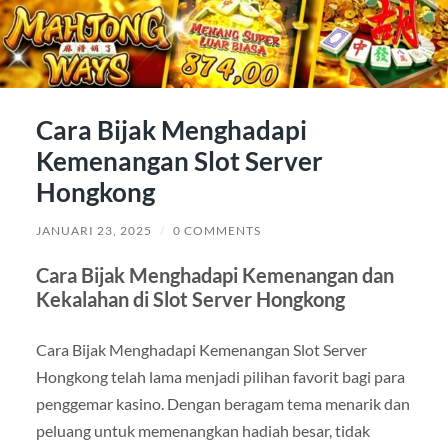
Cara Bijak Menghadapi
Kemenangan Slot Server
Hongkong
JANUARI 23, 2025
/
0 COMMENTS
Cara Bijak Menghadapi Kemenangan dan
Kekalahan di Slot Server Hongkong
Cara Bijak Menghadapi Kemenangan Slot Server
Hongkong telah lama menjadi pilihan favorit bagi para
penggemar kasino. Dengan beragam tema menarik dan
peluang untuk memenangkan hadiah besar, tidak