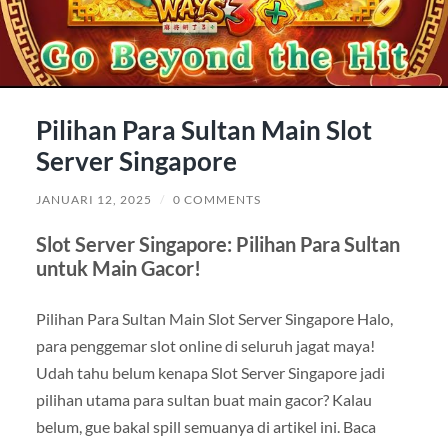
Pilihan Para Sultan Main Slot
Server Singapore
JANUARI 12, 2025
/
0 COMMENTS
Slot Server Singapore: Pilihan Para Sultan
untuk Main Gacor!
Pilihan Para Sultan Main Slot Server Singapore Halo,
para penggemar slot online di seluruh jagat maya!
Udah tahu belum kenapa Slot Server Singapore jadi
pilihan utama para sultan buat main gacor? Kalau
belum, gue bakal spill semuanya di artikel ini. Baca