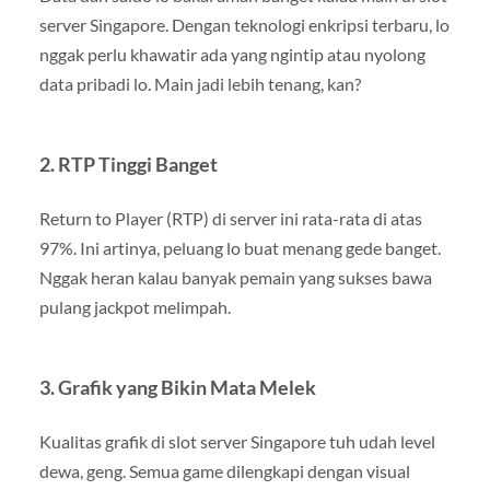
server Singapore. Dengan teknologi enkripsi terbaru, lo
nggak perlu khawatir ada yang ngintip atau nyolong
data pribadi lo. Main jadi lebih tenang, kan?
2.
RTP Tinggi Banget
Return to Player (RTP) di server ini rata-rata di atas
97%. Ini artinya, peluang lo buat menang gede banget.
Nggak heran kalau banyak pemain yang sukses bawa
pulang jackpot melimpah.
3.
Grafik yang Bikin Mata Melek
Kualitas grafik di slot server Singapore tuh udah level
dewa, geng. Semua game dilengkapi dengan visual