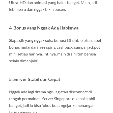
Ultra-HD dan animasi yang halus banget. Main jadi
lebih seru dan nggak bikin bosen.
4.
Bonus yang Nggak Ada Habisnya
Siapa sih yang nggak suka bonus? Di sini, lo bisa dapet
bonus mulai dari free spins, cashback, sampai jackpot
mini setiap harinya. Intinya, main di sini tuh berasa
selalu dimanjain!
5.
Server Stabil dan Cepat
Nggak ada lagi drama nge-lag atau disconnect di
tengah permainan. Server Singapore dikenal stabil
banget, jadi lo bisa fokus buat ngejar kemenangan
tanpa gangguan.