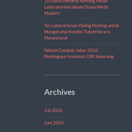
10 Fakta Menarik tentang Peran
Laboratorium dalam Dunia Medis
Modern
Tes Laboratorium Paling Penting untuk
Mengetahui Kondisi Tubuh Secara
Menyeluruh
Wabah Campak Jabar 2026:
Pentingnya Imunisasi ORI Sekarang
Archives
Juli 2026
Juni 2026