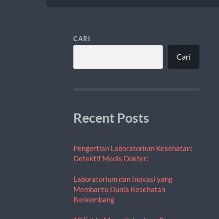
CARI
Cari
Recent Posts
Pengertian Laboratorium Kesehatan:
Detektif Medis Dokter!
Laboratorium dan Inovasi yang
Membantu Dunia Kesehatan
Berkembang