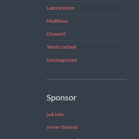
Laboratorium
Modifikasi
Otomotif
Teknisi terbaik
Uncategorized
Sponsor
judi bola
server thailand