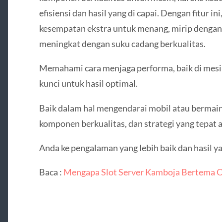
efisiensi dan hasil yang di capai. Dengan fitur i
kesempatan ekstra untuk menang, mirip dengan
meningkat dengan suku cadang berkualitas.
Memahami cara menjaga performa, baik di mesi
kunci untuk hasil optimal.
Baik dalam hal mengendarai mobil atau bermain 
komponen berkualitas, dan strategi yang tepa
Anda ke pengalaman yang lebih baik dan hasil 
Baca :
Mengapa Slot Server Kamboja Bertema O