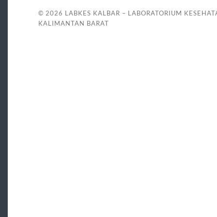
© 2026
LABKES KALBAR – LABORATORIUM KESEHAT
KALIMANTAN BARAT