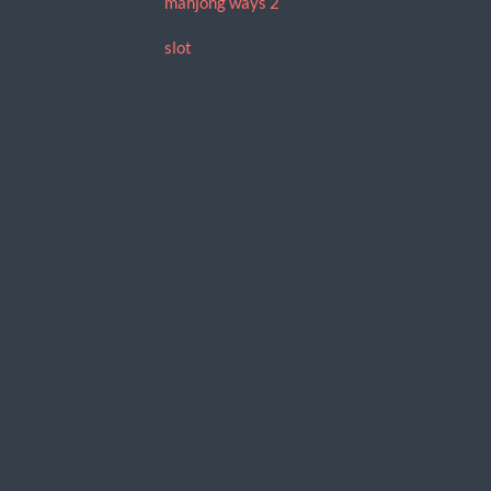
mahjong ways 2
slot