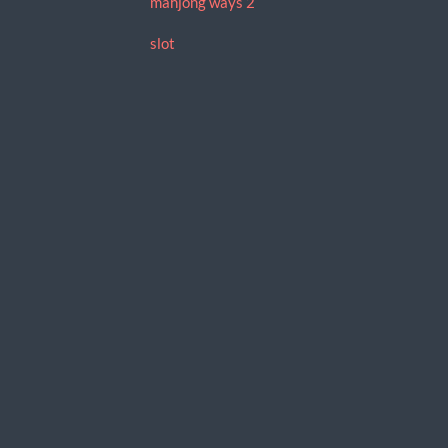
mahjong ways 2
slot