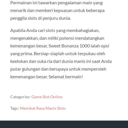
Permainan ini tawarkan pengalaman main yang
menarik dan memberi kepuasan untuk beberapa
penggila slots di penjuru dunia.
Apabila Anda cari slots yang membahagiakan,
mengenakkan, dan miliki potensi mendatangkan
kemenangan besar, Sweet Bonanza 1000 ialah opsi
yang prima. Bersiap-siaplah untuk terpukau oleh
keelokan dan suka ria dari dunia manis ini saat Anda
putar gulungan dan berupaya untuk memperoleh
kemenangan besar. Selamat bermain!
Categories:
Game Slot Online
Tags:
Memikat Rasa Manis Slots