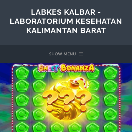
LABKES KALBAR -
LABORATORIUM KESEHATAN
KALIMANTAN BARAT
SHOW MENU