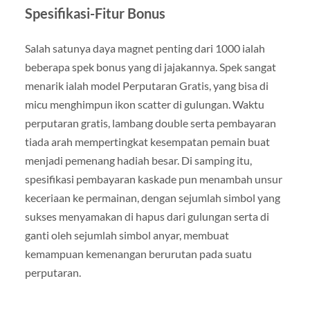
Spesifikasi-Fitur Bonus
Salah satunya daya magnet penting dari 1000 ialah
beberapa spek bonus yang di jajakannya. Spek sangat
menarik ialah model Perputaran Gratis, yang bisa di
micu menghimpun ikon scatter di gulungan. Waktu
perputaran gratis, lambang double serta pembayaran
tiada arah mempertingkat kesempatan pemain buat
menjadi pemenang hadiah besar. Di samping itu,
spesifikasi pembayaran kaskade pun menambah unsur
keceriaan ke permainan, dengan sejumlah simbol yang
sukses menyamakan di hapus dari gulungan serta di
ganti oleh sejumlah simbol anyar, membuat
kemampuan kemenangan berurutan pada suatu
perputaran.