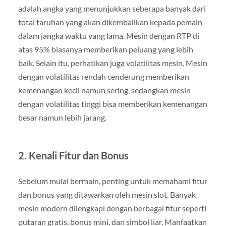
adalah angka yang menunjukkan seberapa banyak dari
total taruhan yang akan dikembalikan kepada pemain
dalam jangka waktu yang lama. Mesin dengan RTP di
atas 95% biasanya memberikan peluang yang lebih
baik. Selain itu, perhatikan juga volatilitas mesin. Mesin
dengan volatilitas rendah cenderung memberikan
kemenangan kecil namun sering, sedangkan mesin
dengan volatilitas tinggi bisa memberikan kemenangan
besar namun lebih jarang.
2. Kenali Fitur dan Bonus
Sebelum mulai bermain, penting untuk memahami fitur
dan bonus yang ditawarkan oleh mesin slot. Banyak
mesin modern dilengkapi dengan berbagai fitur seperti
putaran gratis, bonus mini, dan simbol liar. Manfaatkan