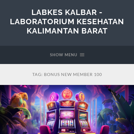
LABKES KALBAR -
LABORATORIUM KESEHATAN
KALIMANTAN BARAT
SHOW MENU
TAG:
BONUS NEW MEMBER 100