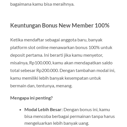
bagaimana kamu bisa meraihnya.
Keuntungan Bonus New Member 100%
Ketika mendaftar sebagai anggota baru, banyak
platform slot online menawarkan bonus 100% untuk
deposit pertama. Ini berarti jika kamu menyetor,
misalnya, Rp100.000, kamu akan mendapatkan saldo
total sebesar Rp200.000. Dengan tambahan modal ini,
kamu memiliki lebih banyak kesempatan untuk
bermain dan, tentunya, menang.
Mengapa ini penting?
Modal Lebih Besar:
Dengan bonus ini, kamu
bisa mencoba berbagai permainan tanpa harus
mengeluarkan lebih banyak uang.