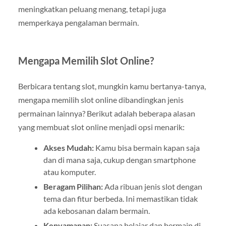
meningkatkan peluang menang, tetapi juga
memperkaya pengalaman bermain.
Mengapa Memilih Slot Online?
Berbicara tentang slot, mungkin kamu bertanya-tanya,
mengapa memilih slot online dibandingkan jenis
permainan lainnya? Berikut adalah beberapa alasan
yang membuat slot online menjadi opsi menarik:
Akses Mudah:
Kamu bisa bermain kapan saja
dan di mana saja, cukup dengan smartphone
atau komputer.
Beragam Pilihan:
Ada ribuan jenis slot dengan
tema dan fitur berbeda. Ini memastikan tidak
ada kebosanan dalam bermain.
Kenyamanan:
Suasana belajar dan bermain di