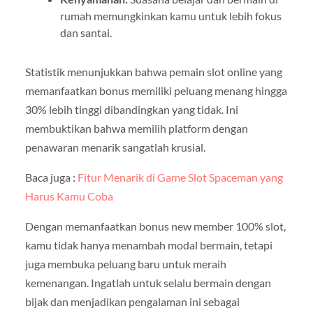
rumah memungkinkan kamu untuk lebih fokus
dan santai.
Statistik menunjukkan bahwa pemain slot online yang
memanfaatkan bonus memiliki peluang menang hingga
30% lebih tinggi dibandingkan yang tidak. Ini
membuktikan bahwa memilih platform dengan
penawaran menarik sangatlah krusial.
Baca juga :
Fitur Menarik di Game Slot Spaceman yang
Harus Kamu Coba
Dengan memanfaatkan bonus new member 100% slot,
kamu tidak hanya menambah modal bermain, tetapi
juga membuka peluang baru untuk meraih
kemenangan. Ingatlah untuk selalu bermain dengan
bijak dan menjadikan pengalaman ini sebagai