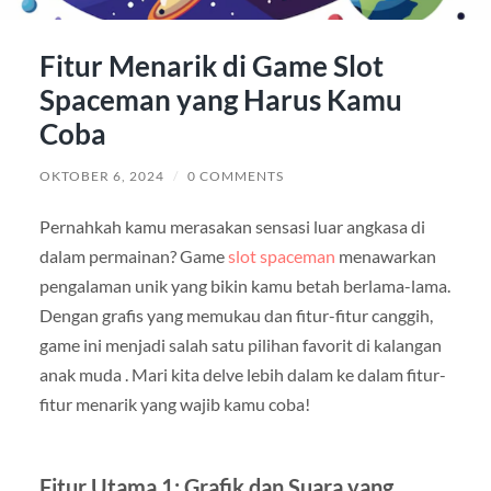
Fitur Menarik di Game Slot
Spaceman yang Harus Kamu
Coba
OKTOBER 6, 2024
/
0 COMMENTS
Pernahkah kamu merasakan sensasi luar angkasa di
dalam permainan? Game
slot spaceman
menawarkan
pengalaman unik yang bikin kamu betah berlama-lama.
Dengan grafis yang memukau dan fitur-fitur canggih,
game ini menjadi salah satu pilihan favorit di kalangan
anak muda . Mari kita delve lebih dalam ke dalam fitur-
fitur menarik yang wajib kamu coba!
Fitur Utama 1: Grafik dan Suara yang