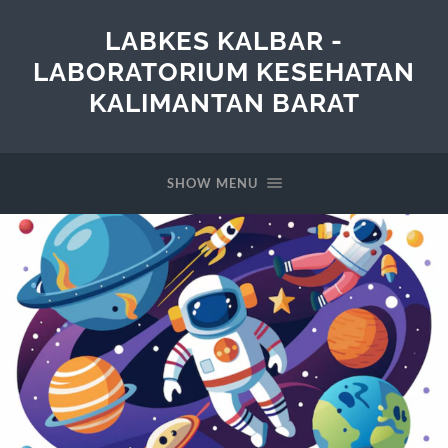
LABKES KALBAR -
LABORATORIUM KESEHATAN
KALIMANTAN BARAT
SHOW MENU