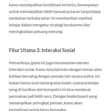
kamu mendapatkan kombinasi tertentu, kesempatan
untuk mendapatkan lebih banyak putaran tanpa biaya
tambahan terbuka lebar. Ini memberikan manfaat
belajar dalam mengatur strategi taruhanmu dan
meningkatkan peluang menang.
Fitur Utama 3: Interaksi Sosial
Menariknya, game ini juga menawarkan elemen
interaksi sosial. Kamu bisa bermain dengan teman atau
bahkan bersaing dengan pemain lain secara online. Ini
bukan hanya soal menang atau kalah; suasana belajar
yang di hasilkan dari kompetisi ini bisa membuat
permainan jadi lebih seru. Dengan leaderboard yang
menampilkan peringkat pemain, kamu akan
termotivasi untuk terus berusaha.