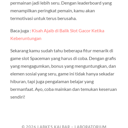
permainan jadi lebih seru. Dengan leaderboard yang
menampilkan peringkat pemain, kamu akan
termotivasi untuk terus berusaha.
Baca juga :
Kisah Ajaib di Balik Slot Gacor Ketika
Keberuntungan
Sekarang kamu sudah tahu beberapa fitur menarik di
game slot Spaceman yang harus di coba. Dengan grafis
yang mengagumkan, bonus yang menguntungkan, dan
elemen sosial yang seru, game ini tidak hanya sekadar
hiburan, tapi juga pengalaman belajar yang
bermanfaat. Ayo, coba mainkan dan temukan keseruan
sendiri!
© 2026
LABKES KALBAR – LABORATORIUM