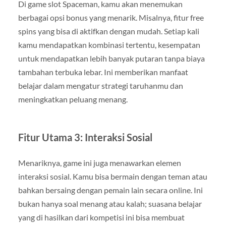
Di game slot Spaceman, kamu akan menemukan
berbagai opsi bonus yang menarik. Misalnya, fitur free
spins yang bisa di aktifkan dengan mudah. Setiap kali
kamu mendapatkan kombinasi tertentu, kesempatan
untuk mendapatkan lebih banyak putaran tanpa biaya
tambahan terbuka lebar. Ini memberikan manfaat
belajar dalam mengatur strategi taruhanmu dan
meningkatkan peluang menang.
Fitur Utama 3: Interaksi Sosial
Menariknya, game ini juga menawarkan elemen
interaksi sosial. Kamu bisa bermain dengan teman atau
bahkan bersaing dengan pemain lain secara online. Ini
bukan hanya soal menang atau kalah; suasana belajar
yang di hasilkan dari kompetisi ini bisa membuat