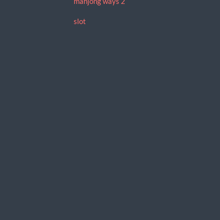
mahjong ways 2
slot