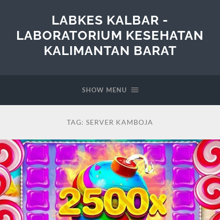
LABKES KALBAR -
LABORATORIUM KESEHATAN
KALIMANTAN BARAT
SHOW MENU
TAG:
SERVER KAMBOJA