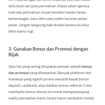
dulu buat cari pola permainan. Kalau udah ngerasa
hoki dan permainan mulai memberi tanda-tanda
kemenangan, baru deh coba naikin taruhan pelan-
pelan. Jangan langsung naik drastis karena itu bisa
bikin kamu rugi.
3.
Gunakan Bonus dan Promosi dengan
Bijak
Satu hal yang sering dilupakan pemain adalah
bonus
dan promosi
yang ditawarkan. Banyak platform slot
Kamboja yang ngasih promo menarik kayak bonus
deposit, cashback, atau bahkan bonus referral. Coba
manfaatin bonus-bonus ini untuk memperpanjang
waktu permainan kamu tanpa harus nambahin modal.