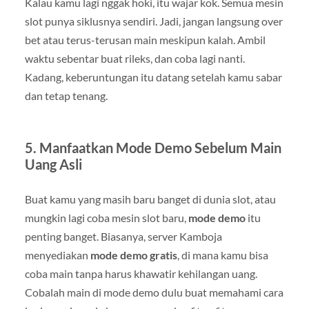
Kalau kamu lagi nggak hoki, itu wajar kok. Semua mesin
slot punya siklusnya sendiri. Jadi, jangan langsung over
bet atau terus-terusan main meskipun kalah. Ambil
waktu sebentar buat rileks, dan coba lagi nanti.
Kadang, keberuntungan itu datang setelah kamu sabar
dan tetap tenang.
5.
Manfaatkan Mode Demo Sebelum Main
Uang Asli
Buat kamu yang masih baru banget di dunia slot, atau
mungkin lagi coba mesin slot baru,
mode demo
itu
penting banget. Biasanya, server Kamboja
menyediakan
mode demo gratis
, di mana kamu bisa
coba main tanpa harus khawatir kehilangan uang.
Cobalah main di mode demo dulu buat memahami cara