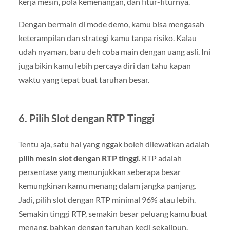
kerja mesin, pola kemenangan, dan fitur-fiturnya.
Dengan bermain di mode demo, kamu bisa mengasah
keterampilan dan strategi kamu tanpa risiko. Kalau
udah nyaman, baru deh coba main dengan uang asli. Ini
juga bikin kamu lebih percaya diri dan tahu kapan
waktu yang tepat buat taruhan besar.
6.
Pilih Slot dengan RTP Tinggi
Tentu aja, satu hal yang nggak boleh dilewatkan adalah
pilih mesin slot dengan RTP tinggi
. RTP adalah
persentase yang menunjukkan seberapa besar
kemungkinan kamu menang dalam jangka panjang.
Jadi, pilih slot dengan RTP minimal 96% atau lebih.
Semakin tinggi RTP, semakin besar peluang kamu buat
menang, bahkan dengan taruhan kecil sekalipun.