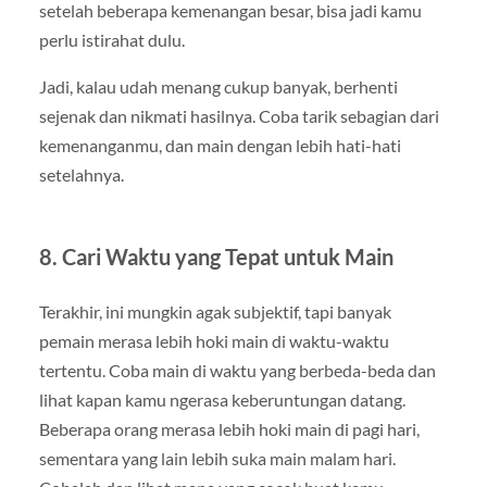
setelah beberapa kemenangan besar, bisa jadi kamu
perlu istirahat dulu.
Jadi, kalau udah menang cukup banyak, berhenti
sejenak dan nikmati hasilnya. Coba tarik sebagian dari
kemenanganmu, dan main dengan lebih hati-hati
setelahnya.
8.
Cari Waktu yang Tepat untuk Main
Terakhir, ini mungkin agak subjektif, tapi banyak
pemain merasa lebih hoki main di waktu-waktu
tertentu. Coba main di waktu yang berbeda-beda dan
lihat kapan kamu ngerasa keberuntungan datang.
Beberapa orang merasa lebih hoki main di pagi hari,
sementara yang lain lebih suka main malam hari.