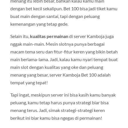
menang itu lebih besar, bahkan kalau kamu main
dengan bet kecil sekalipun. Bet 100 bisa jadi tiket kamu
buat main dengan santai, tapi dengan peluang
kemenangan yang tetap gede.
Selain itu,
kualitas permainan
di server Kamboja juga
nggak main-main. Mesin slotnya punya berbagai
macam tema seru dan fitur-fitur keren yang bikin betah
main berlama-lama. Jadi, kalau kamu nyari tempat buat
main slot dengan kualitas yang oke dan peluang
menang yang besar, server Kamboja Bet 100 adalah
tempat yang tepat!
Tapi ingat, meskipun server ini bisa kasih kamu banyak
peluang, kamu tetap harus punya strategi biar bisa
menang terus. Jadi, simak strategi-strategi keren
berikut ini biar kamu bisa ngegas di permainan!