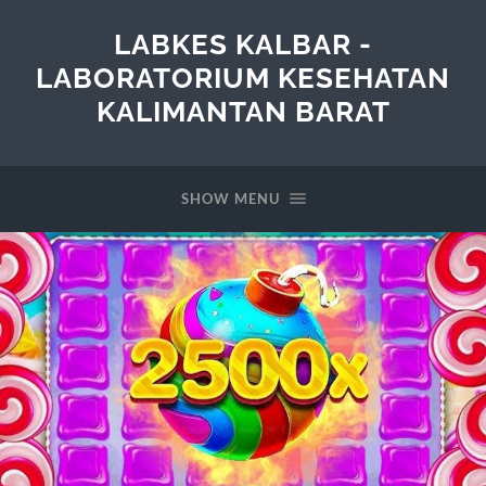
LABKES KALBAR -
LABORATORIUM KESEHATAN
KALIMANTAN BARAT
SHOW MENU