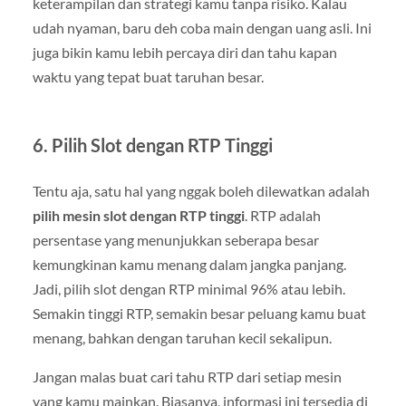
keterampilan dan strategi kamu tanpa risiko. Kalau
udah nyaman, baru deh coba main dengan uang asli. Ini
juga bikin kamu lebih percaya diri dan tahu kapan
waktu yang tepat buat taruhan besar.
6.
Pilih Slot dengan RTP Tinggi
Tentu aja, satu hal yang nggak boleh dilewatkan adalah
pilih mesin slot dengan RTP tinggi
. RTP adalah
persentase yang menunjukkan seberapa besar
kemungkinan kamu menang dalam jangka panjang.
Jadi, pilih slot dengan RTP minimal 96% atau lebih.
Semakin tinggi RTP, semakin besar peluang kamu buat
menang, bahkan dengan taruhan kecil sekalipun.
Jangan malas buat cari tahu RTP dari setiap mesin
yang kamu mainkan. Biasanya, informasi ini tersedia di