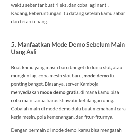
waktu sebentar buat rileks, dan coba lagi nanti.
Kadang, keberuntungan itu datang setelah kamu sabar
dan tetap tenang.
5.
Manfaatkan Mode Demo Sebelum Main
Uang Asli
Buat kamu yang masih baru banget di dunia slot, atau
mungkin lagi coba mesin slot baru,
mode demo
itu
penting banget. Biasanya, server Kamboja
menyediakan
mode demo gratis
, di mana kamu bisa
coba main tanpa harus khawatir kehilangan uang.
Cobalah main di mode demo dulu buat memahami cara
kerja mesin, pola kemenangan, dan fitur-fiturnya.
Dengan bermain di mode demo, kamu bisa mengasah