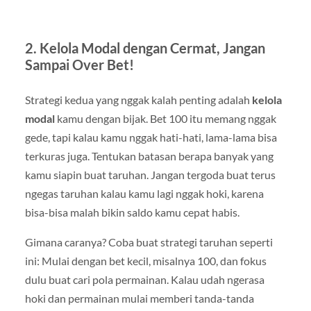
2.
Kelola Modal dengan Cermat, Jangan
Sampai Over Bet!
Strategi kedua yang nggak kalah penting adalah
kelola
modal
kamu dengan bijak. Bet 100 itu memang nggak
gede, tapi kalau kamu nggak hati-hati, lama-lama bisa
terkuras juga. Tentukan batasan berapa banyak yang
kamu siapin buat taruhan. Jangan tergoda buat terus
ngegas taruhan kalau kamu lagi nggak hoki, karena
bisa-bisa malah bikin saldo kamu cepat habis.
Gimana caranya? Coba buat strategi taruhan seperti
ini: Mulai dengan bet kecil, misalnya 100, dan fokus
dulu buat cari pola permainan. Kalau udah ngerasa
hoki dan permainan mulai memberi tanda-tanda