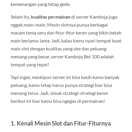
kemenangan yang tetap gede.
Selain itu,
kualitas permainan
di server Kamboja juga
nggak main-main. Mesin slotnya punya berbagai
macam tema seru dan fitur-fitur keren yang bikin betah
main berlama-lama. Jadi, kalau kamu nyari tempat buat
main slot dengan kualitas yang oke dan peluang
menang yang besar, server Kamboja Bet 100 adalah
tempat yang tepat!
Tapi ingat, meskipun server ini bisa kasih kamu banyak
peluang, kamu tetap harus punya strategi biar bisa
menang terus. Jadi, simak strategi-strategi keren
berikut ini biar kamu bisa ngegas di permainan!
1.
Kenali Mesin Slot dan Fitur-Fiturnya