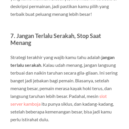
deskripsi permainan, jadi pastikan kamu pilih yang
terbaik buat peluang menang lebih besar!
7.
Jangan Terlalu Serakah, Stop Saat
Menang
Strategi terakhir yang wajib kamu tahu adalah
jangan
terlalu serakah
. Kalau udah menang, jangan langsung
terbuai dan naikin taruhan secara gila-gilaan. Ini sering
banget jadi jebakan bagi pemain. Biasanya, setelah
menang besar, pemain merasa kayak hoki terus, dan
langsung taruhan lebih besar. Padahal, mesin
slot
server kamboja
itu punya siklus, dan kadang-kadang,
setelah beberapa kemenangan besar, bisa jadi kamu
perlu istirahat dulu.