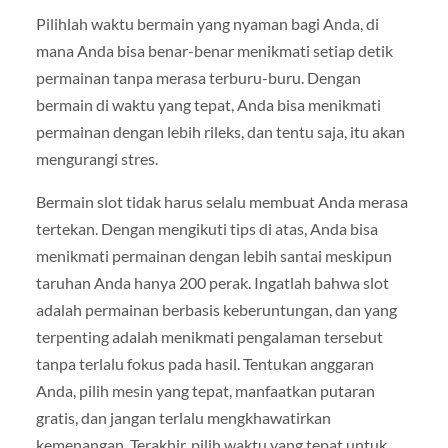
Pilihlah waktu bermain yang nyaman bagi Anda, di
mana Anda bisa benar-benar menikmati setiap detik
permainan tanpa merasa terburu-buru. Dengan
bermain di waktu yang tepat, Anda bisa menikmati
permainan dengan lebih rileks, dan tentu saja, itu akan
mengurangi stres.
Bermain slot tidak harus selalu membuat Anda merasa
tertekan. Dengan mengikuti tips di atas, Anda bisa
menikmati permainan dengan lebih santai meskipun
taruhan Anda hanya 200 perak. Ingatlah bahwa slot
adalah permainan berbasis keberuntungan, dan yang
terpenting adalah menikmati pengalaman tersebut
tanpa terlalu fokus pada hasil. Tentukan anggaran
Anda, pilih mesin yang tepat, manfaatkan putaran
gratis, dan jangan terlalu mengkhawatirkan
kemenangan. Terakhir, pilih waktu yang tepat untuk