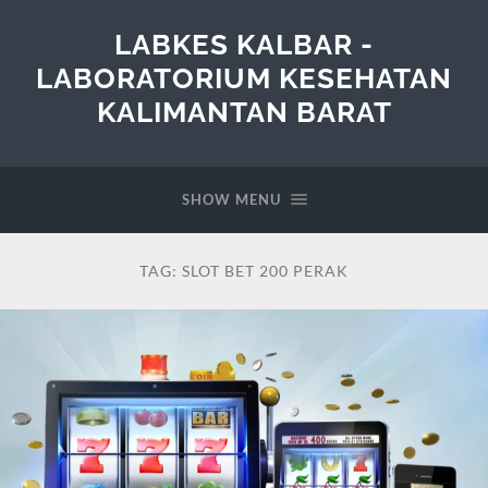
LABKES KALBAR -
LABORATORIUM KESEHATAN
KALIMANTAN BARAT
SHOW MENU
TAG:
SLOT BET 200 PERAK