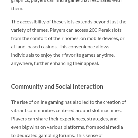
them.
The accessibility of these slots extends beyond just the
variety of themes. Players can access 200 Perak slots
from the comfort of their homes, on mobile devices, or
at land-based casinos. This convenience allows
individuals to enjoy their favorite games anytime,
anywhere, further enhancing their appeal.
Community and Social Interaction
The rise of online gaming has also led to the creation of
vibrant communities centered around slot machines.
Players can share their experiences, strategies, and
even big wins on various platforms, from social media
to dedicated gambling forums. This sense of