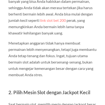
banyak yang bisa Anda habiskan dalam permainan,
sehingga Anda tidak akan merasa tertekan jika harus
berhenti bermain lebih awal. Anda bisa mulai dengan
jumlah kecil seperti
link slot bet 200
perak, yang
memungkinkan Anda bermain lebih lama tanpa
khawatir kehilangan banyak uang.
Menetapkan anggaran tidak hanya membuat
permainan lebih menyenangkan, tetapi juga membantu
Anda tetap tenang dan fokus. Ingat, tujuan utama
bermain slot adalah untuk bersenang-senang, bukan
untuk mengejar kemenangan besar dengan cara yang
membuat Anda stres.
2. Pilih Mesin Slot dengan Jackpot Kecil
Saat bermain slot, memilih mesin dengan jackpot besar