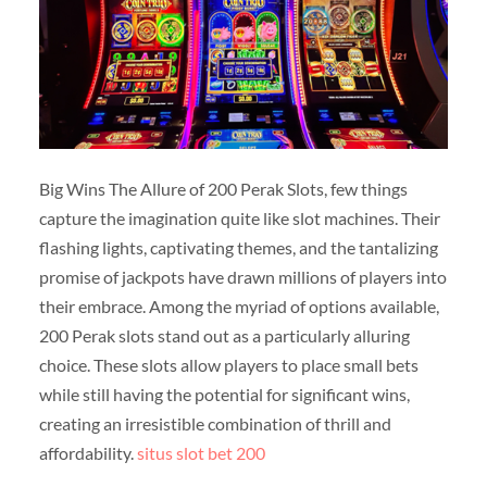
Big Wins The Allure of 200 Perak Slots, few things
capture the imagination quite like slot machines. Their
flashing lights, captivating themes, and the tantalizing
promise of jackpots have drawn millions of players into
their embrace. Among the myriad of options available,
200 Perak slots stand out as a particularly alluring
choice. These slots allow players to place small bets
while still having the potential for significant wins,
creating an irresistible combination of thrill and
affordability.
situs slot bet 200