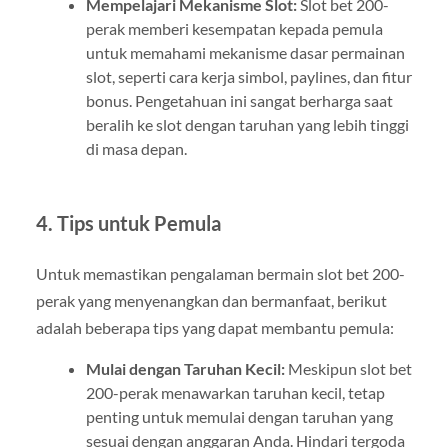
Mempelajari Mekanisme Slot:
Slot bet 200-
perak memberi kesempatan kepada pemula
untuk memahami mekanisme dasar permainan
slot, seperti cara kerja simbol, paylines, dan fitur
bonus. Pengetahuan ini sangat berharga saat
beralih ke slot dengan taruhan yang lebih tinggi
di masa depan.
4. Tips untuk Pemula
Untuk memastikan pengalaman bermain slot bet 200-
perak yang menyenangkan dan bermanfaat, berikut
adalah beberapa tips yang dapat membantu pemula:
Mulai dengan Taruhan Kecil:
Meskipun slot bet
200-perak menawarkan taruhan kecil, tetap
penting untuk memulai dengan taruhan yang
sesuai dengan anggaran Anda. Hindari tergoda