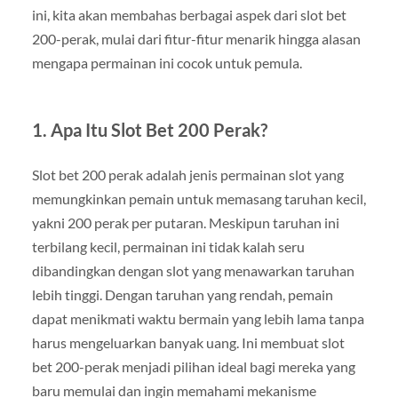
ini, kita akan membahas berbagai aspek dari slot bet
200-perak, mulai dari fitur-fitur menarik hingga alasan
mengapa permainan ini cocok untuk pemula.
1. Apa Itu Slot Bet 200 Perak?
Slot bet 200 perak adalah jenis permainan slot yang
memungkinkan pemain untuk memasang taruhan kecil,
yakni 200 perak per putaran. Meskipun taruhan ini
terbilang kecil, permainan ini tidak kalah seru
dibandingkan dengan slot yang menawarkan taruhan
lebih tinggi. Dengan taruhan yang rendah, pemain
dapat menikmati waktu bermain yang lebih lama tanpa
harus mengeluarkan banyak uang. Ini membuat slot
bet 200-perak menjadi pilihan ideal bagi mereka yang
baru memulai dan ingin memahami mekanisme