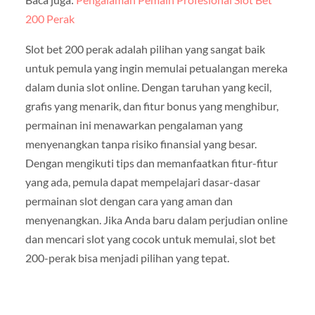
200 Perak
Slot bet 200 perak adalah pilihan yang sangat baik
untuk pemula yang ingin memulai petualangan mereka
dalam dunia slot online. Dengan taruhan yang kecil,
grafis yang menarik, dan fitur bonus yang menghibur,
permainan ini menawarkan pengalaman yang
menyenangkan tanpa risiko finansial yang besar.
Dengan mengikuti tips dan memanfaatkan fitur-fitur
yang ada, pemula dapat mempelajari dasar-dasar
permainan slot dengan cara yang aman dan
menyenangkan. Jika Anda baru dalam perjudian online
dan mencari slot yang cocok untuk memulai, slot bet
200-perak bisa menjadi pilihan yang tepat.