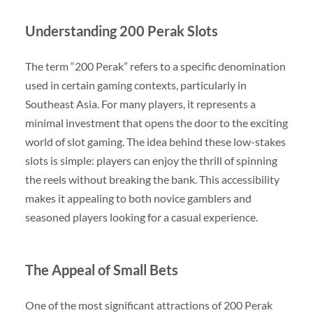
Understanding 200 Perak Slots
The term “200 Perak” refers to a specific denomination
used in certain gaming contexts, particularly in
Southeast Asia. For many players, it represents a
minimal investment that opens the door to the exciting
world of slot gaming. The idea behind these low-stakes
slots is simple: players can enjoy the thrill of spinning
the reels without breaking the bank. This accessibility
makes it appealing to both novice gamblers and
seasoned players looking for a casual experience.
The Appeal of Small Bets
One of the most significant attractions of 200 Perak