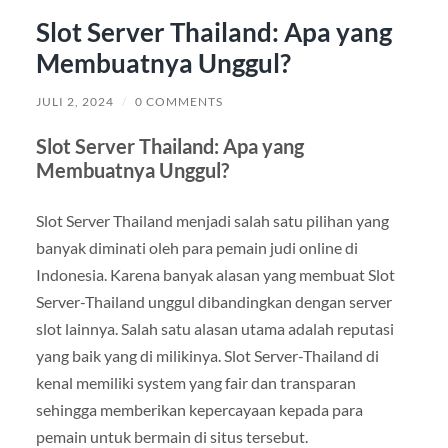
Slot Server Thailand: Apa yang
Membuatnya Unggul?
JULI 2, 2024
/
0 COMMENTS
Slot Server Thailand: Apa yang
Membuatnya Unggul?
Slot Server Thailand menjadi salah satu pilihan yang
banyak diminati oleh para pemain judi online di
Indonesia. Karena banyak alasan yang membuat Slot
Server-Thailand unggul dibandingkan dengan server
slot lainnya. Salah satu alasan utama adalah reputasi
yang baik yang di milikinya. Slot Server-Thailand di
kenal memiliki system yang fair dan transparan
sehingga memberikan kepercayaan kepada para
pemain untuk bermain di situs tersebut.