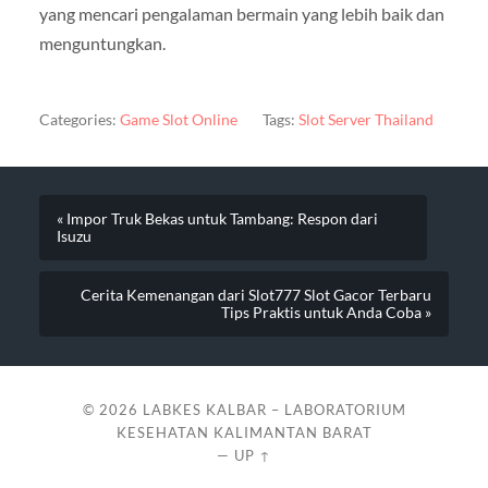
yang mencari pengalaman bermain yang lebih baik dan
menguntungkan.
Categories:
Game Slot Online
Tags:
Slot Server Thailand
« Impor Truk Bekas untuk Tambang: Respon dari
Isuzu
Cerita Kemenangan dari Slot777 Slot Gacor Terbaru
Tips Praktis untuk Anda Coba »
© 2026
LABKES KALBAR – LABORATORIUM
KESEHATAN KALIMANTAN BARAT
—
UP ↑