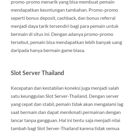
promo-promo menarik yang bisa membuat pemain
mendapatkan keuntungan tambahan. Promo-promo
seperti bonus deposit, cashback, dan bonus referral
menjadi daya tarik tersendiri bagi para pemain untuk
bermain di situs ini. Dengan adanya promo-promo
tersebut, pemain bisa mendapatkan lebih banyak uang
daripada hanya bermain game biasa.
Slot Server Thailand
Kecepatan dan kestabilan koneksi juga menjadi salah
satu keunggulan Slot Server-Thailand. Dengan server
yang cepat dan stabil, pemain tidak akan mengalami lag
saat bermain dan dapat menikmati permainan dengan
lancar tanpa gangguan. Hal ini tentu saja menjadi nilai
tambah bagi Slot Server-Thailand karena tidak semua