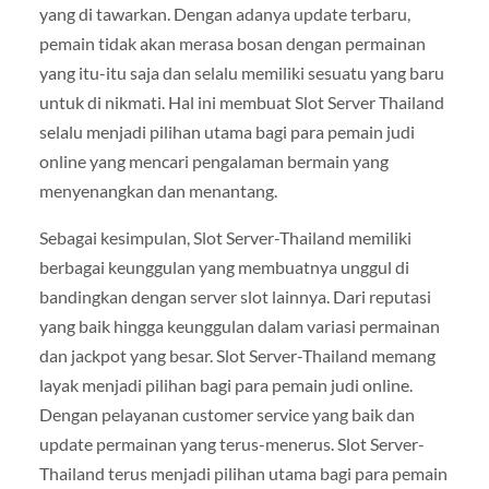
yang di tawarkan. Dengan adanya update terbaru,
pemain tidak akan merasa bosan dengan permainan
yang itu-itu saja dan selalu memiliki sesuatu yang baru
untuk di nikmati. Hal ini membuat Slot Server Thailand
selalu menjadi pilihan utama bagi para pemain judi
online yang mencari pengalaman bermain yang
menyenangkan dan menantang.
Sebagai kesimpulan, Slot Server-Thailand memiliki
berbagai keunggulan yang membuatnya unggul di
bandingkan dengan server slot lainnya. Dari reputasi
yang baik hingga keunggulan dalam variasi permainan
dan jackpot yang besar. Slot Server-Thailand memang
layak menjadi pilihan bagi para pemain judi online.
Dengan pelayanan customer service yang baik dan
update permainan yang terus-menerus. Slot Server-
Thailand terus menjadi pilihan utama bagi para pemain