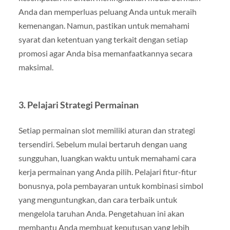
Anda dan memperluas peluang Anda untuk meraih
kemenangan. Namun, pastikan untuk memahami
syarat dan ketentuan yang terkait dengan setiap
promosi agar Anda bisa memanfaatkannya secara
maksimal.
3.
Pelajari Strategi Permainan
Setiap permainan slot memiliki aturan dan strategi
tersendiri. Sebelum mulai bertaruh dengan uang
sungguhan, luangkan waktu untuk memahami cara
kerja permainan yang Anda pilih. Pelajari fitur-fitur
bonusnya, pola pembayaran untuk kombinasi simbol
yang menguntungkan, dan cara terbaik untuk
mengelola taruhan Anda. Pengetahuan ini akan
membantu Anda membuat keputusan yang lebih