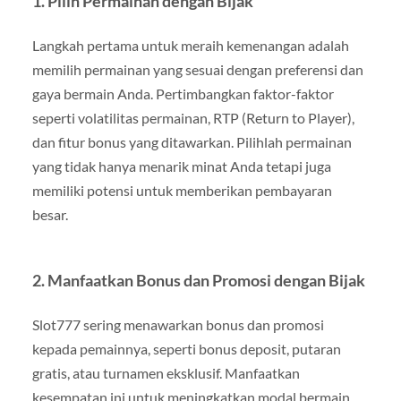
1.
Pilih Permainan dengan Bijak
Langkah pertama untuk meraih kemenangan adalah
memilih permainan yang sesuai dengan preferensi dan
gaya bermain Anda. Pertimbangkan faktor-faktor
seperti volatilitas permainan, RTP (Return to Player),
dan fitur bonus yang ditawarkan. Pilihlah permainan
yang tidak hanya menarik minat Anda tetapi juga
memiliki potensi untuk memberikan pembayaran
besar.
2.
Manfaatkan Bonus dan Promosi dengan Bijak
Slot777 sering menawarkan bonus dan promosi
kepada pemainnya, seperti bonus deposit, putaran
gratis, atau turnamen eksklusif. Manfaatkan
kesempatan ini untuk meningkatkan modal bermain