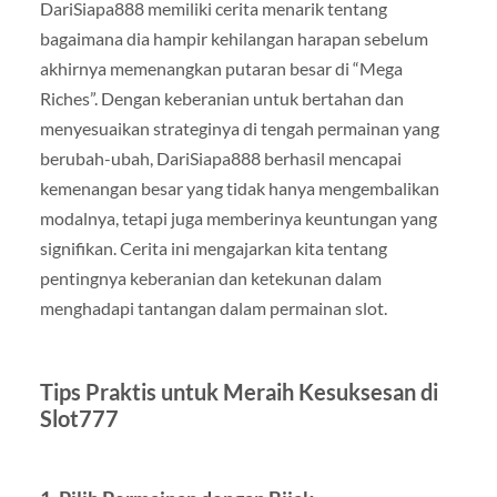
DariSiapa888 memiliki cerita menarik tentang
bagaimana dia hampir kehilangan harapan sebelum
akhirnya memenangkan putaran besar di “Mega
Riches”. Dengan keberanian untuk bertahan dan
menyesuaikan strateginya di tengah permainan yang
berubah-ubah, DariSiapa888 berhasil mencapai
kemenangan besar yang tidak hanya mengembalikan
modalnya, tetapi juga memberinya keuntungan yang
signifikan. Cerita ini mengajarkan kita tentang
pentingnya keberanian dan ketekunan dalam
menghadapi tantangan dalam permainan slot.
Tips Praktis untuk Meraih Kesuksesan di
Slot777