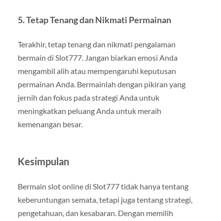
5.
Tetap Tenang dan Nikmati Permainan
Terakhir, tetap tenang dan nikmati pengalaman
bermain di Slot777. Jangan biarkan emosi Anda
mengambil alih atau mempengaruhi keputusan
permainan Anda. Bermainlah dengan pikiran yang
jernih dan fokus pada strategi Anda untuk
meningkatkan peluang Anda untuk meraih
kemenangan besar.
Kesimpulan
Bermain slot online di Slot777 tidak hanya tentang
keberuntungan semata, tetapi juga tentang strategi,
pengetahuan, dan kesabaran. Dengan memilih