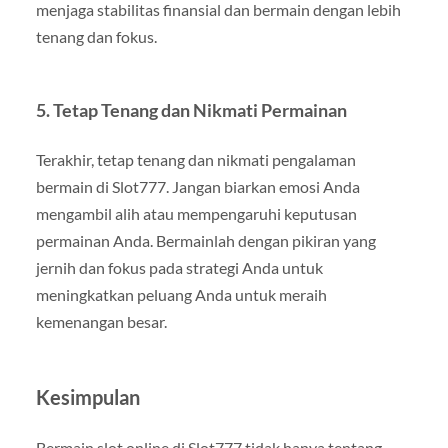
menjaga stabilitas finansial dan bermain dengan lebih
tenang dan fokus.
5.
Tetap Tenang dan Nikmati Permainan
Terakhir, tetap tenang dan nikmati pengalaman
bermain di Slot777. Jangan biarkan emosi Anda
mengambil alih atau mempengaruhi keputusan
permainan Anda. Bermainlah dengan pikiran yang
jernih dan fokus pada strategi Anda untuk
meningkatkan peluang Anda untuk meraih
kemenangan besar.
Kesimpulan
Bermain slot online di Slot777 tidak hanya tentang