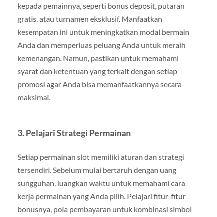
kepada pemainnya, seperti bonus deposit, putaran
gratis, atau turnamen eksklusif. Manfaatkan
kesempatan ini untuk meningkatkan modal bermain
Anda dan memperluas peluang Anda untuk meraih
kemenangan. Namun, pastikan untuk memahami
syarat dan ketentuan yang terkait dengan setiap
promosi agar Anda bisa memanfaatkannya secara
maksimal.
3.
Pelajari Strategi Permainan
Setiap permainan slot memiliki aturan dan strategi
tersendiri. Sebelum mulai bertaruh dengan uang
sungguhan, luangkan waktu untuk memahami cara
kerja permainan yang Anda pilih. Pelajari fitur-fitur
bonusnya, pola pembayaran untuk kombinasi simbol