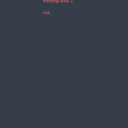
mahjong ways 2
slot