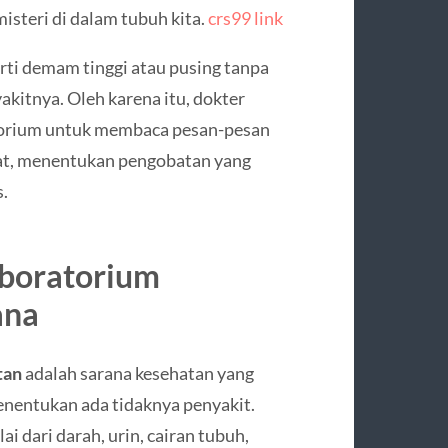
isteri di dalam tubuh kita.
crs99 link
rti demam tinggi atau pusing tanpa
akitnya. Oleh karena itu, dokter
atorium untuk membaca pesan-pesan
rat, menentukan pengobatan yang
s.
boratorium
ana
tan
adalah sarana kesehatan yang
nentukan ada tidaknya penyakit.
 dari darah, urin, cairan tubuh,