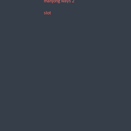
mahjong ways 2
slot